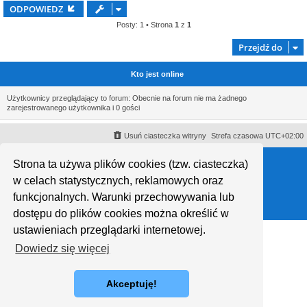
ODPOWIEDZ
Posty: 1 • Strona
1
z
1
Przejdź do
Kto jest online
Użytkownicy przeglądający to forum: Obecnie na forum nie ma żadnego
zarejestrowanego użytkownika i 0 gości
Usuń ciasteczka witryny
Strefa czasowa
UTC+02:00
Technologię dostarcza
phpBB
® Forum Software © phpBB Limited
Strona ta używa plików cookies (tzw. ciasteczka)
Polski pakiet językowy dostarcza
phpBB.pl
Style proflat © 2017
Mazeltof
w celach statystycznych, reklamowych oraz
funkcjonalnych. Warunki przechowywania lub
dostępu do plików cookies można określić w
ustawieniach przeglądarki internetowej.
Dowiedz się więcej
Akceptuję!