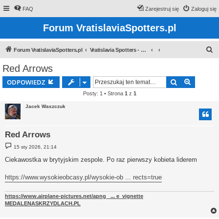
FAQ
Zarejestruj się
Zaloguj się
Forum VratislaviaSpotters.pl
S
Forum VratislaviaSpotters.pl
Vratislavia Spotters - Wroclawska grupa spotterska
z
Red Arrows
u
Szukaj
Wyszuki
ODPOWIEDZ
k
Posty: 1 • Strona
1
z
1
a
Jacek Waszczuk
j
Red Arrows
P
15 sty 2026, 21:14
o
s
Ciekawostka w brytyjskim zespole. Po raz pierwszy kobieta liderem
t
https://www.wysokieobcasy.pl/wysokie-ob ... rects=true
https://www.airplane-pictures.net/apng_ ... e_vignette
MEDALENASKRZYDLACH.PL