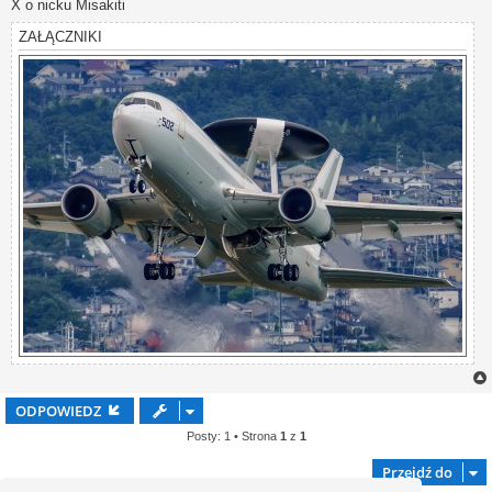
X o nicku Misakiti
ZAŁĄCZNIKI
ODPOWIEDZ
Posty: 1 • Strona
1
z
1
Przejdź do