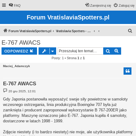
FAQ
Zarejestruj się
Zaloguj się
Forum VratislaviaSpotters.pl
S
Forum VratislaviaSpotters.pl
Vratislavia Spotters - Wroclawska grupa spotterska
z
E-767 AWACS
u
Szukaj
Wyszuki
ODPOWIEDZ
k
Posty: 1 • Strona
1
z
1
a
Maciej_Adamczyk
j
E-767 AWACS
P
20 gru 2025, 12:01
o
s
Gdy Japonia postanowiła wyposażyć swoje siły powietrzne w samoloty
t
wczesnego ostrzegania, linia produkcyjna Boeingów 707 była już
zamknięta i producent zaproponował wykorzystanie B 767-200ER jako
platformy. Maszynę oznaczono jako E-767. Japonia kupiła 4 samoloty,
dostarczone w latach 1998 - 1999.
Zdjęcie niestety (i to bardzo niestety) nie moje, ale użytkownika platformy