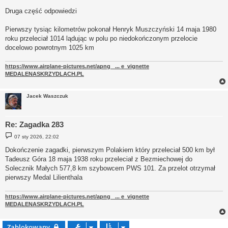
o
s
Druga część odpowiedzi
t
Pierwszy tysiąc kilometrów pokonał Henryk Muszczyński 14 maja 1980
roku przeleciał 1014 lądując w polu po niedokończonym przelocie
docelowo powrotnym 1025 km
https://www.airplane-pictures.net/apng_ ... e_vignette
MEDALENASKRZYDLACH.PL
Jacek Waszczuk
Re: Zagadka 283
P
07 sty 2026, 22:02
o
s
Dokończenie zagadki, pierwszym Polakiem który przeleciał 500 km był
t
Tadeusz Góra 18 maja 1938 roku przeleciał z Bezmiechowej do
Solecznik Małych 577,8 km szybowcem PWS 101. Za przelot otrzymał
pierwszy Medal Lilienthala
https://www.airplane-pictures.net/apng_ ... e_vignette
MEDALENASKRZYDLACH.PL
Zablokowany