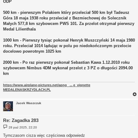
ODP
500 km - pierwszym Polakiem który przeleciał 500 km był Tadeusz
Góra 18 maja 1938 roku przeleciał z Bezmiechowej do Solecznik
Małych 577,8 km szybowcem PWS 101. Za przelot otrzymał pierwszy
Medal Lilienthala
1000 km - Pierwszy tysiąc pokonał Henryk Muszczyński 14 maja 1980
roku. Przeleciał 1014 lądując w polu po niedokończonym przelocie
docelowo powrotnym 1025 km
2000 km - Po raz pierwszy pokonał Sebastian Kawa 1.12.2010 roku
szybowcem Nimbus 4DM wykonał przelot z 3 PZ o długości 2094.00
km
https://www.airplane-pictures.net/apng_ ... e_vignette
MEDALENASKRZYDLACH.PL
Jacek Waszczuk
Re: Zagadka 283
P
28 paź 2025, 22:20
o
s
Tymczasom cisza więc częściowa odpowiedz
t