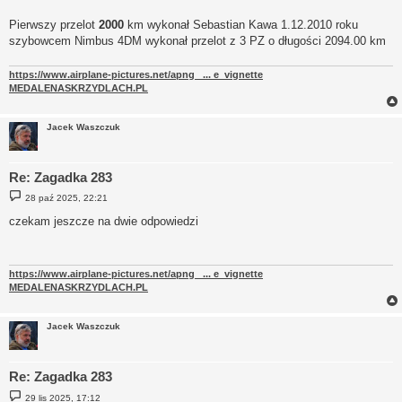
Pierwszy przelot
2000
km wykonał Sebastian Kawa 1.12.2010 roku
szybowcem Nimbus 4DM wykonał przelot z 3 PZ o długości 2094.00 km
https://www.airplane-pictures.net/apng_ ... e_vignette
MEDALENASKRZYDLACH.PL
Jacek Waszczuk
Re: Zagadka 283
P
28 paź 2025, 22:21
o
s
czekam jeszcze na dwie odpowiedzi
t
https://www.airplane-pictures.net/apng_ ... e_vignette
MEDALENASKRZYDLACH.PL
Jacek Waszczuk
Re: Zagadka 283
P
29 lis 2025, 17:12