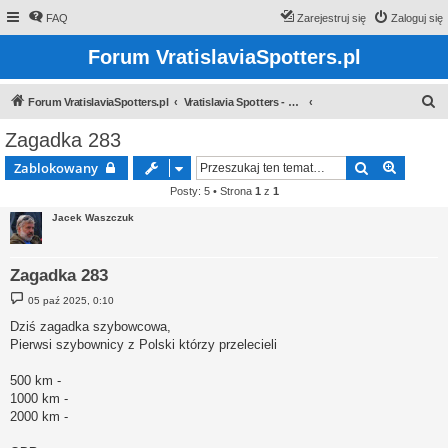
FAQ
Zarejestruj się
Zaloguj się
Forum VratislaviaSpotters.pl
S
Forum VratislaviaSpotters.pl
Vratislavia Spotters - Wroclawska grupa spotterska
z
Zagadka 283
u
Szukaj
Wyszuk
Zablokowany
k
Posty: 5 • Strona
1
z
1
a
Jacek Waszczuk
j
Zagadka 283
P
05 paź 2025, 0:10
o
s
Dziś zagadka szybowcowa,
t
Pierwsi szybownicy z Polski którzy przelecieli
500 km -
1000 km -
2000 km -