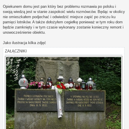
Opiekunem domu jest pan który bez problemu rozmawia po polsku i
swoją wiedzą jest w stanie zaspokoić wielu rozmówców. Będąc w okolicy
nie omieszkałem podjechać i odwiedzić miejsce zapić po zniczu ku
pamięci lotników. A także dołożyłem cegiełkę ponieważ w tym roku dom
będzie zamknięty i w tym czasie wykonany zostanie konieczny remont i
unowocześnienie obiektu.
Jako ilustracja kilka zdjęć
ZAŁĄCZNIKI