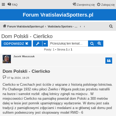
FAQ
Zarejestruj się
Zaloguj się
Forum VratislaviaSpotters.pl
S
Forum VratislaviaSpotters.pl
Vratislavia Spotters - Wroclawska grupa spotterska
z
Dom Polskli - Cierlicko
u
Szukaj
Wyszuki
ODPOWIEDZ
k
Posty: 1 • Strona
1
z
1
a
Jacek Waszczuk
j
Dom Polskli - Cierlicko
P
07 lip 2024, 19:25
o
s
Cierlicko w Czechach jest ściśle z wiązane z historią polskiego lotnictwa.
t
Po Challenge 1932 roku piloci Żwirko i Wigura podczas przelotu natrafili
na burze i samolot rozbił. o|baj lotnicy zginęli na miejscu . W
miejscowości Cierlicko na pamiątkę powstał dom Polski a 300 metrów
dalej w lesie jest pomnik upamiętniający wydarzenie. W domu jest sala
tradycji z pamiątkowymi zdjęciami i medalami a w głównej sali domu pod
sufitem podwieszony jest skopiowany model RWD - 6