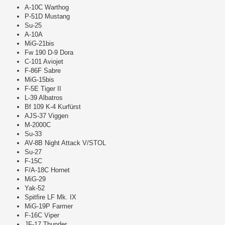
A-10C Warthog
P-51D Mustang
Su-25
A-10A
MiG-21bis
Fw 190 D-9 Dora
C-101 Aviojet
F-86F Sabre
MiG-15bis
F-5E Tiger II
L-39 Albatros
Bf 109 K-4 Kurfürst
AJS-37 Viggen
M-2000C
Su-33
AV-8B Night Attack V/STOL
Su-27
F-15C
F/A-18C Hornet
MiG-29
Yak-52
Spitfire LF Mk. IX
MiG-19P Farmer
F-16C Viper
JF-17 Thunder