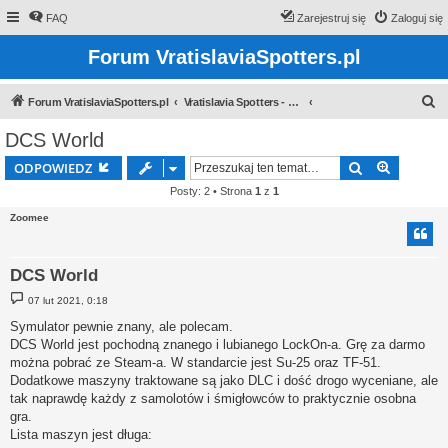
FAQ
Zarejestruj się
Zaloguj się
Forum VratislaviaSpotters.pl
S
Forum VratislaviaSpotters.pl
Vratislavia Spotters - Wroclawska grupa spotterska
z
DCS World
u
Szukaj
Wyszuki
ODPOWIEDZ
k
Posty: 2 • Strona
1
z
1
a
Zoomee
j
DCS World
P
07 lut 2021, 0:18
o
s
Symulator pewnie znany, ale polecam.
t
DCS World jest pochodną znanego i lubianego LockOn-a. Grę za darmo
można pobrać ze Steam-a. W standarcie jest Su-25 oraz TF-51.
Dodatkowe maszyny traktowane są jako DLC i dość drogo wyceniane, ale
tak naprawdę każdy z samolotów i śmigłowców to praktycznie osobna
gra.
Lista maszyn jest długa: