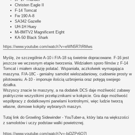
Christen Eagle II
F-14 Tomcat
Fw 190 A-8
SA342 Gazelle
UH-1H Huey
Mi-8MTV2 Magnificent Eight
KA-50 Black Shark
https://www.youtube.com/watch?v=eWN5R7tRMws
Myślę, że szczególnie A-10 i F/A-18 są świetnie dopracowane. F-16 jest
jeszcze we wczesnym etapie tworzenia. Widziałem sporo filmów z F-14
Tomcat i miałem okazję polatać. Wspaniała, aczkolwiek wymagająca
maszyna. F/A-18C - genialny samolot wielozadaniowy, cudownie prosty w
pilotowaniu. A-10 - imponuje ilością uzbrojenia oraz potęgą swojego
działka.
Wszyscy znacie te maszyny, a na dodatek DCS daje możliwość zabawy
praktycznie wszystkimi przełącznikami w kokpicie. Gra daje możliwość
współpracy z dodatkowymi panelami kontrolnymi, więc ludzie tworzą
własne, domowe kokpity wybranych maszyn.
Tutaj link do Growling Sidewinder - YouTuber-a, który lata na większości
z samolotów i uczy podstaw walki powietrznej.
https://www.youtube.com/watch?v=-bjDZPr6O7I