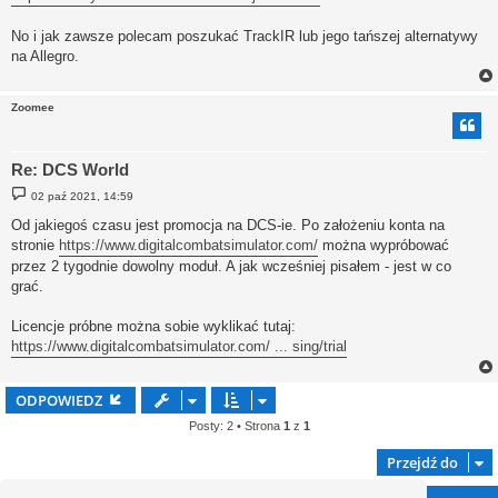
No i jak zawsze polecam poszukać TrackIR lub jego tańszej alternatywy
na Allegro.
Zoomee
Re: DCS World
P
02 paź 2021, 14:59
o
s
Od jakiegoś czasu jest promocja na DCS-ie. Po założeniu konta na
t
stronie
https://www.digitalcombatsimulator.com/
można wypróbować
przez 2 tygodnie dowolny moduł. A jak wcześniej pisałem - jest w co
grać.
Licencje próbne można sobie wyklikać tutaj:
https://www.digitalcombatsimulator.com/ ... sing/trial
ODPOWIEDZ
Posty: 2 • Strona
1
z
1
Przejdź do