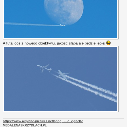
A tutaj coś z nowego obiektywu, jakość słaba ale będzie lepiej
https://www.airplane-pictures.net/apng_ ... e_vignette
MEDALENASKRZYDLACH.PL