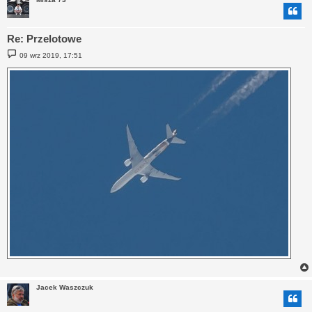
Re: Przelotowe
P
09 wrz 2019, 17:51
o
s
t
Jacek Waszczuk