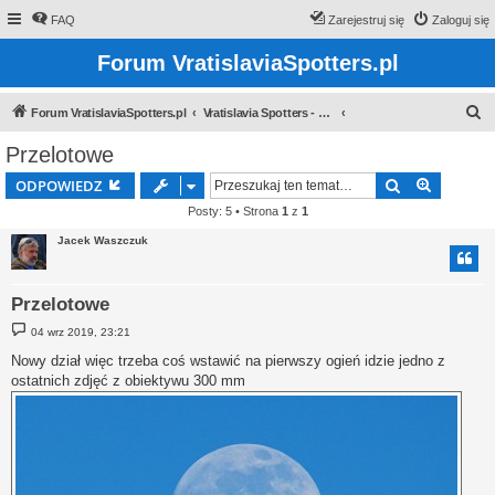
FAQ
Zarejestruj się
Zaloguj się
Forum VratislaviaSpotters.pl
S
Forum VratislaviaSpotters.pl
Vratislavia Spotters - Wroclawska grupa spotterska
z
Przelotowe
u
Szukaj
Wyszuki
ODPOWIEDZ
k
Posty: 5 • Strona
1
z
1
a
Jacek Waszczuk
j
Przelotowe
P
04 wrz 2019, 23:21
o
s
Nowy dział więc trzeba coś wstawić na pierwszy ogień idzie jedno z
t
ostatnich zdjęć z obiektywu 300 mm