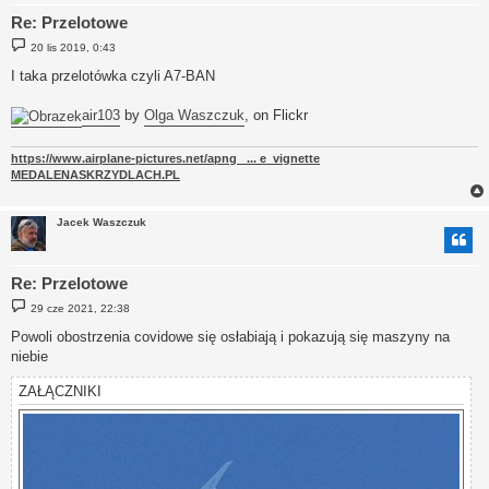
Re: Przelotowe
P
20 lis 2019, 0:43
o
s
I taka przelotówka czyli A7-BAN
t
air103
by
Olga Waszczuk
, on Flickr
https://www.airplane-pictures.net/apng_ ... e_vignette
MEDALENASKRZYDLACH.PL
Jacek Waszczuk
Re: Przelotowe
P
29 cze 2021, 22:38
o
s
Powoli obostrzenia covidowe się osłabiają i pokazują się maszyny na
t
niebie
ZAŁĄCZNIKI