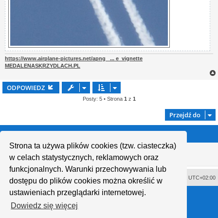
https://www.airplane-pictures.net/apng_ ... e_vignette
MEDALENASKRZYDLACH.PL
ODPOWIEDZ
Posty: 5 • Strona
1
z
1
Przejdź do
Kto jest online
Strona ta używa plików cookies (tzw. ciasteczka)
Użytkownicy przeglądający to forum: Obecnie na forum nie ma żadnego
w celach statystycznych, reklamowych oraz
zarejestrowanego użytkownika i 0 gości
funkcjonalnych. Warunki przechowywania lub
Usuń ciasteczka witryny
Strefa czasowa
UTC+02:00
dostępu do plików cookies można określić w
ustawieniach przeglądarki internetowej.
Technologię dostarcza
phpBB
® Forum Software © phpBB Limited
Polski pakiet językowy dostarcza
phpBB.pl
Dowiedz się więcej
Style proflat © 2017
Mazeltof