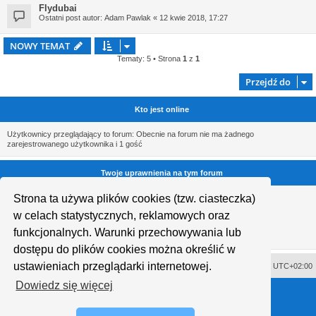
Flydubai
Ostatni post autor:
Adam Pawlak
«
12 kwie 2018, 17:27
NOWY TEMAT
Tematy: 5 • Strona
1
z
1
Przejdź do
Kto jest online
Użytkownicy przeglądający to forum: Obecnie na forum nie ma żadnego
zarejestrowanego użytkownika i 1 gość
Twoje uprawnienia na tym forum
Strona ta używa plików cookies (tzw. ciasteczka)
Nie możesz
tworzyć nowych tematów
Nie możesz
odpowiadać w tematach
w celach statystycznych, reklamowych oraz
Nie możesz
zmieniać swoich postów
Nie możesz
usuwać swoich postów
funkcjonalnych. Warunki przechowywania lub
Nie możesz
dodawać załączników
dostępu do plików cookies można określić w
ustawieniach przeglądarki internetowej.
Usuń ciasteczka witryny
Strefa czasowa
UTC+02:00
Dowiedz się więcej
Technologię dostarcza
phpBB
® Forum Software © phpBB Limited
Polski pakiet językowy dostarcza
phpBB.pl
Style proflat © 2017
Mazeltof