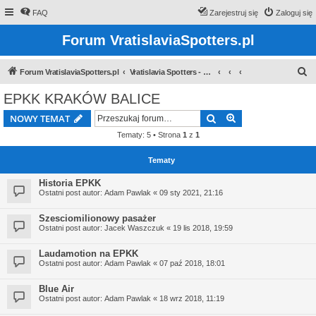
FAQ
Zarejestruj się
Zaloguj się
Forum VratislaviaSpotters.pl
S
Forum VratislaviaSpotters.pl
Vratislavia Spotters - Wroclawska grupa spotterska
z
EPKK KRAKÓW BALICE
u
Szukaj
Wyszukiwanie z
NOWY TEMAT
k
Tematy: 5 • Strona
1
z
1
a
j
Tematy
Historia EPKK
Ostatni post autor:
Adam Pawlak
«
09 sty 2021, 21:16
Szesciomilionowy pasażer
Ostatni post autor:
Jacek Waszczuk
«
19 lis 2018, 19:59
Laudamotion na EPKK
Ostatni post autor:
Adam Pawlak
«
07 paź 2018, 18:01
Blue Air
Ostatni post autor:
Adam Pawlak
«
18 wrz 2018, 11:19