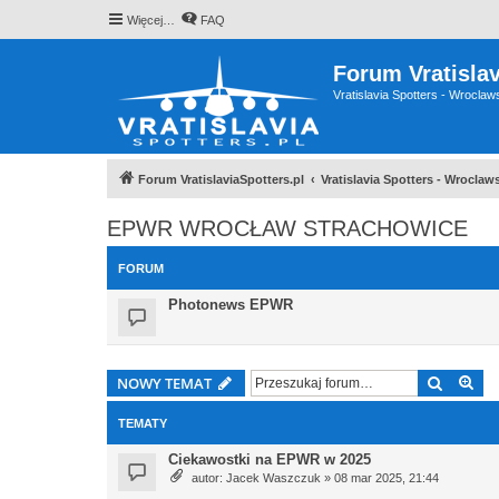
Więcej…
FAQ
Forum Vratislav
Vratislavia Spotters - Wrocla
Forum VratislaviaSpotters.pl
Vratislavia Spotters - Wrocla
EPWR WROCŁAW STRACHOWICE
FORUM
Photonews EPWR
Szukaj
Wy
NOWY TEMAT
TEMATY
Ciekawostki na EPWR w 2025
autor:
Jacek Waszczuk
» 08 mar 2025, 21:44