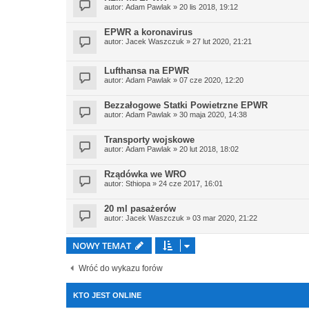
autor:
Adam Pawlak
» 20 lis 2018, 19:12
EPWR a koronavirus
autor:
Jacek Waszczuk
» 27 lut 2020, 21:21
Lufthansa na EPWR
autor:
Adam Pawlak
» 07 cze 2020, 12:20
Bezzałogowe Statki Powietrzne EPWR
autor:
Adam Pawlak
» 30 maja 2020, 14:38
Transporty wojskowe
autor:
Adam Pawlak
» 20 lut 2018, 18:02
Rządówka we WRO
autor:
Sthiopa
» 24 cze 2017, 16:01
20 ml pasażerów
autor:
Jacek Waszczuk
» 03 mar 2020, 21:22
NOWY TEMAT
Wróć do wykazu forów
KTO JEST ONLINE