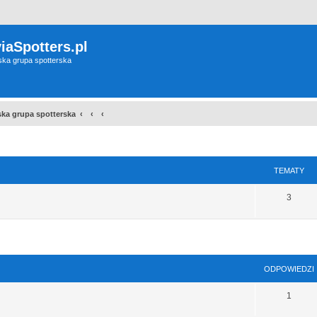
iaSpotters.pl
wska grupa spotterska
wska grupa spotterska
TEMATY
3
szukiwanie zaawansowane
ODPOWIEDZI
1