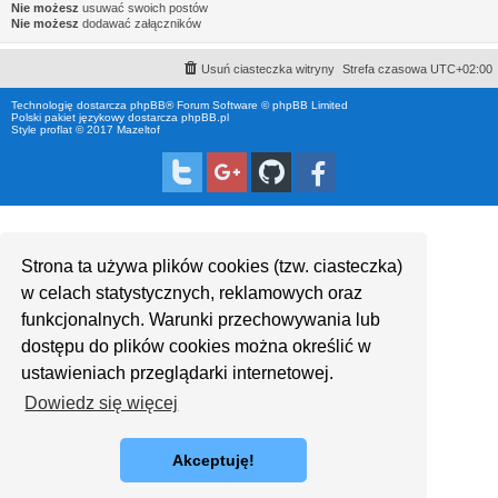
Nie możesz
usuwać swoich postów
Nie możesz
dodawać załączników
Usuń ciasteczka witryny
Strefa czasowa
UTC+02:00
Technologię dostarcza
phpBB
® Forum Software © phpBB Limited
Polski pakiet językowy dostarcza
phpBB.pl
Style proflat © 2017
Mazeltof
Strona ta używa plików cookies (tzw. ciasteczka)
w celach statystycznych, reklamowych oraz
funkcjonalnych. Warunki przechowywania lub
dostępu do plików cookies można określić w
ustawieniach przeglądarki internetowej.
Dowiedz się więcej
Akceptuję!