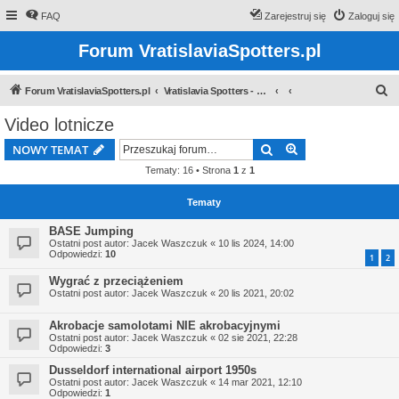
FAQ
Zarejestruj się
Zaloguj się
Forum VratislaviaSpotters.pl
S
Forum VratislaviaSpotters.pl
Vratislavia Spotters - Wroclawska grupa spotterska
z
Video lotnicze
u
Szukaj
Wyszukiwanie z
NOWY TEMAT
k
Tematy: 16 • Strona
1
z
1
a
j
Tematy
BASE Jumping
Ostatni post autor:
Jacek Waszczuk
«
10 lis 2024, 14:00
Odpowiedzi:
10
1
2
Wygrać z przeciążeniem
Ostatni post autor:
Jacek Waszczuk
«
20 lis 2021, 20:02
Akrobacje samolotami NIE akrobacyjnymi
Ostatni post autor:
Jacek Waszczuk
«
02 sie 2021, 22:28
Odpowiedzi:
3
Dusseldorf international airport 1950s
Ostatni post autor:
Jacek Waszczuk
«
14 mar 2021, 12:10
Odpowiedzi:
1