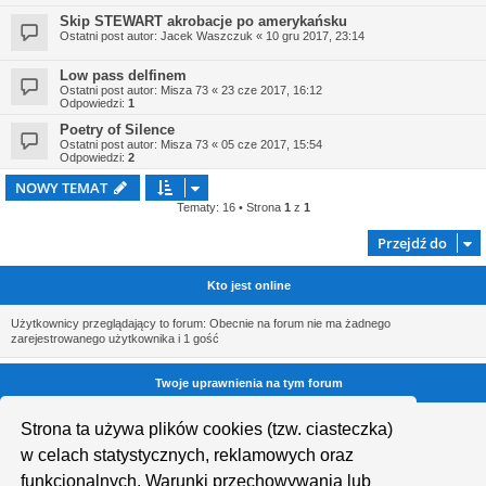
Skip STEWART akrobacje po amerykańsku
Ostatni post autor:
Jacek Waszczuk
«
10 gru 2017, 23:14
Low pass delfinem
Ostatni post autor:
Misza 73
«
23 cze 2017, 16:12
Odpowiedzi:
1
Poetry of Silence
Ostatni post autor:
Misza 73
«
05 cze 2017, 15:54
Odpowiedzi:
2
NOWY TEMAT
Tematy: 16 • Strona
1
z
1
Przejdź do
Kto jest online
Użytkownicy przeglądający to forum: Obecnie na forum nie ma żadnego
zarejestrowanego użytkownika i 1 gość
Twoje uprawnienia na tym forum
Nie możesz
tworzyć nowych tematów
Strona ta używa plików cookies (tzw. ciasteczka)
Nie możesz
odpowiadać w tematach
Nie możesz
zmieniać swoich postów
w celach statystycznych, reklamowych oraz
Nie możesz
usuwać swoich postów
funkcjonalnych. Warunki przechowywania lub
Nie możesz
dodawać załączników