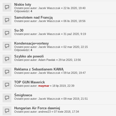
Niskie loty
Ostatni post autor:
Jacek Waszczuk
«
22 lis 2020, 19:40
Odpowiedzi:
4
Samolotem nad Francją
Ostatni post autor:
Jacek Waszczuk
«
06 lis 2020, 18:56
Su-30
Ostatni post autor:
Jacek Waszczuk
«
31 paź 2020, 9:19
Kondensacje+vortexy
Ostatni post autor:
Jacek Waszczuk
«
02 mar 2020, 22:15
Odpowiedzi:
4
Szybko ale powoli
Ostatni post autor:
Adam Pawlak
«
29 lut 2020, 13:56
Reklama z Sebastianem KAWĄ
Ostatni post autor:
Jacek Waszczuk
«
09 lut 2020, 19:47
TOP GUN Maverick
Ostatni post autor:
maymar
«
18 lip 2019, 22:39
Śmigłowce
Ostatni post autor:
Jacek Waszczuk
«
09 mar 2019, 21:51
Hungarian Air Force dawniej
Ostatni post autor:
andrew23
«
07 kwie 2018, 17:34