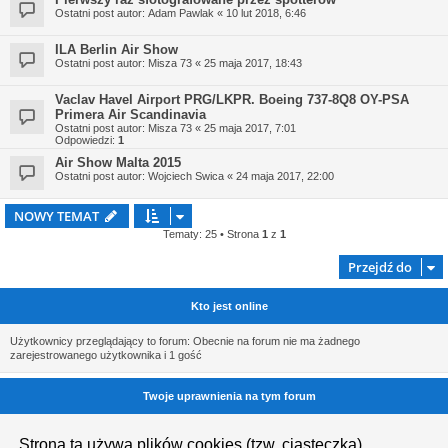
Ostatni post autor:
Adam Pawlak
«
10 lut 2018, 6:46
ILA Berlin Air Show
Ostatni post autor:
Misza 73
«
25 maja 2017, 18:43
Vaclav Havel Airport PRG/LKPR. Boeing 737-8Q8 OY-PSA
Primera Air Scandinavia
Ostatni post autor:
Misza 73
«
25 maja 2017, 7:01
Odpowiedzi:
1
Air Show Malta 2015
Ostatni post autor:
Wojciech Swica
«
24 maja 2017, 22:00
NOWY TEMAT
Tematy: 25 • Strona
1
z
1
Przejdź do
Kto jest online
Użytkownicy przeglądający to forum: Obecnie na forum nie ma żadnego
zarejestrowanego użytkownika i 1 gość
Twoje uprawnienia na tym forum
Nie możesz
tworzyć nowych tematów
Strona ta używa plików cookies (tzw. ciasteczka)
Nie możesz
odpowiadać w tematach