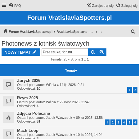
FAQ
Zarejestruj się
Zaloguj się
Forum VratislaviaSpotters.pl
S
Forum VratislaviaSpotters.pl
Vratislavia Spotters - Wroclawska grupa spotterska
z
Photonews z lotnisk światowych
u
Szukaj
Wyszukiwanie z
NOWY TEMAT
k
Tematy: 25 • Strona
1
z
1
a
j
Tematy
Zurych 2026
Ostatni post autor:
Wiśnia
«
14 lip 2026, 9:21
Odpowiedzi:
10
1
2
Rzym 2025
Ostatni post autor:
Wiśnia
«
22 kwie 2025, 21:47
Odpowiedzi:
4
Zdjęcia Polecane
Ostatni post autor:
Jacek Waszczuk
«
09 lut 2025, 13:56
Odpowiedzi:
51
1
2
3
4
5
6
Mach Loop
Ostatni post autor:
Jacek Waszczuk
«
10 lis 2024, 14:04
Odpowiedzi:
3