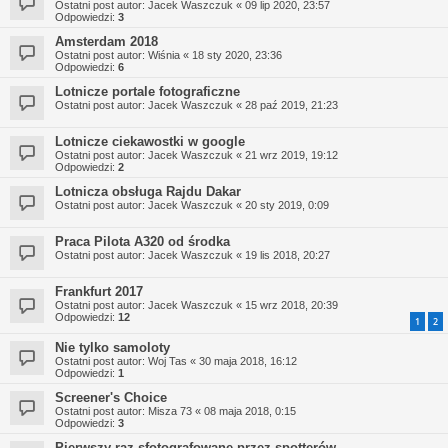
Ostatni post autor:
Jacek Waszczuk
«
09 lip 2020, 23:57
Odpowiedzi:
3
Amsterdam 2018
Ostatni post autor:
Wiśnia
«
18 sty 2020, 23:36
Odpowiedzi:
6
Lotnicze portale fotograficzne
Ostatni post autor:
Jacek Waszczuk
«
28 paź 2019, 21:23
Lotnicze ciekawostki w google
Ostatni post autor:
Jacek Waszczuk
«
21 wrz 2019, 19:12
Odpowiedzi:
2
Lotnicza obsługa Rajdu Dakar
Ostatni post autor:
Jacek Waszczuk
«
20 sty 2019, 0:09
Praca Pilota A320 od środka
Ostatni post autor:
Jacek Waszczuk
«
19 lis 2018, 20:27
Frankfurt 2017
Ostatni post autor:
Jacek Waszczuk
«
15 wrz 2018, 20:39
Odpowiedzi:
12
1
2
Nie tylko samoloty
Ostatni post autor:
Woj Tas
«
30 maja 2018, 16:12
Odpowiedzi:
1
Screener's Choice
Ostatni post autor:
Misza 73
«
08 maja 2018, 0:15
Odpowiedzi:
3
Pierwszy raz sfotografowane przez spotterów