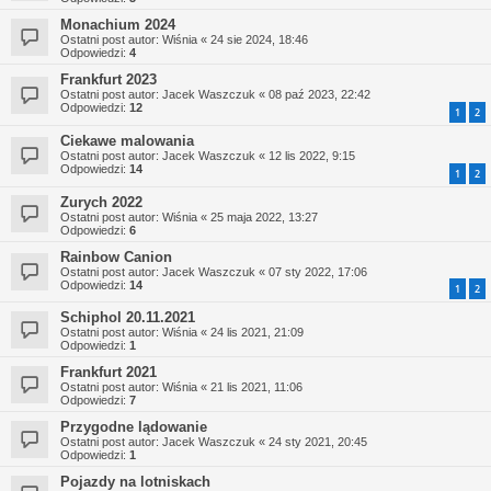
Monachium 2024
Ostatni post autor:
Wiśnia
«
24 sie 2024, 18:46
Odpowiedzi:
4
Frankfurt 2023
Ostatni post autor:
Jacek Waszczuk
«
08 paź 2023, 22:42
Odpowiedzi:
12
1
2
Ciekawe malowania
Ostatni post autor:
Jacek Waszczuk
«
12 lis 2022, 9:15
Odpowiedzi:
14
1
2
Zurych 2022
Ostatni post autor:
Wiśnia
«
25 maja 2022, 13:27
Odpowiedzi:
6
Rainbow Canion
Ostatni post autor:
Jacek Waszczuk
«
07 sty 2022, 17:06
Odpowiedzi:
14
1
2
Schiphol 20.11.2021
Ostatni post autor:
Wiśnia
«
24 lis 2021, 21:09
Odpowiedzi:
1
Frankfurt 2021
Ostatni post autor:
Wiśnia
«
21 lis 2021, 11:06
Odpowiedzi:
7
Przygodne lądowanie
Ostatni post autor:
Jacek Waszczuk
«
24 sty 2021, 20:45
Odpowiedzi:
1
Pojazdy na lotniskach