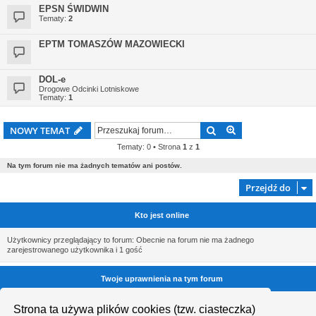
EPSN ŚWIDWIN
Tematy:
2
EPTM TOMASZÓW MAZOWIECKI
DOL-e
Drogowe Odcinki Lotniskowe
Tematy:
1
Szukaj
Wyszukiwanie z
NOWY TEMAT
Tematy: 0 • Strona
1
z
1
Na tym forum nie ma żadnych tematów ani postów.
Przejdź do
Kto jest online
Użytkownicy przeglądający to forum: Obecnie na forum nie ma żadnego
zarejestrowanego użytkownika i 1 gość
Twoje uprawnienia na tym forum
Nie możesz
tworzyć nowych tematów
Strona ta używa plików cookies (tzw. ciasteczka)
Nie możesz
odpowiadać w tematach