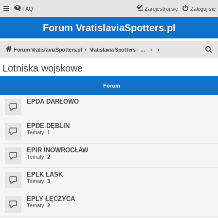
FAQ
Zarejestruj się
Zaloguj się
Forum VratislaviaSpotters.pl
S
Forum VratislaviaSpotters.pl
Vratislavia Spotters - Wroclawska grupa spotterska
z
Lotniska wojskowe
u
k
Forum
a
EPDA DARŁOWO
j
EPDE DĘBLIN
Tematy:
1
EPIR INOWROCŁAW
Tematy:
2
EPLK ŁASK
Tematy:
3
EPLY ŁĘCZYCA
Tematy:
2