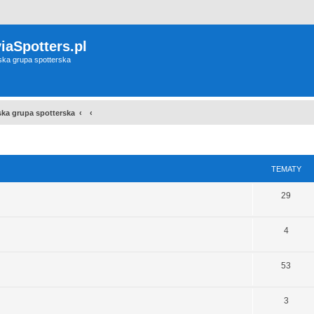
iaSpotters.pl
wska grupa spotterska
wska grupa spotterska
TEMATY
29
4
53
3