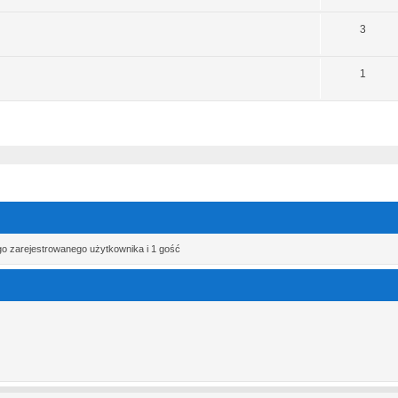
3
1
szukiwanie zaawansowane
go zarejestrowanego użytkownika i 1 gość