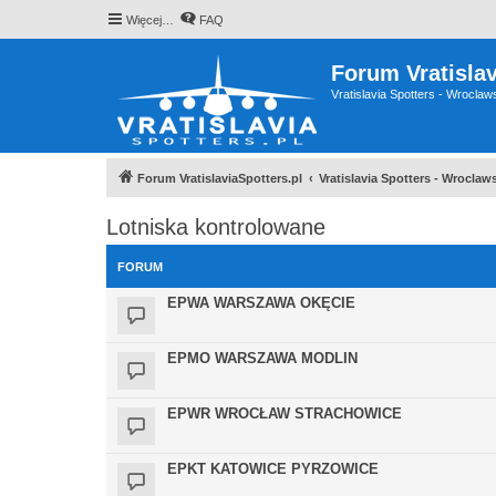
Więcej…
FAQ
Forum Vratislav
Vratislavia Spotters - Wrocla
Forum VratislaviaSpotters.pl
Vratislavia Spotters - Wrocla
Lotniska kontrolowane
FORUM
EPWA WARSZAWA OKĘCIE
EPMO WARSZAWA MODLIN
EPWR WROCŁAW STRACHOWICE
EPKT KATOWICE PYRZOWICE