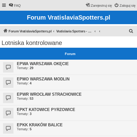
FAQ
Zarejestruj się
Zaloguj się
Forum VratislaviaSpotters.pl
S
Forum VratislaviaSpotters.pl
Vratislavia Spotters - Wroclawska grupa spotterska
z
Lotniska kontrolowane
u
k
Forum
a
EPWA WARSZAWA OKĘCIE
j
Tematy:
29
EPMO WARSZAWA MODLIN
Tematy:
4
EPWR WROCŁAW STRACHOWICE
Tematy:
53
EPKT KATOWICE PYRZOWICE
Tematy:
3
EPKK KRAKÓW BALICE
Tematy:
5