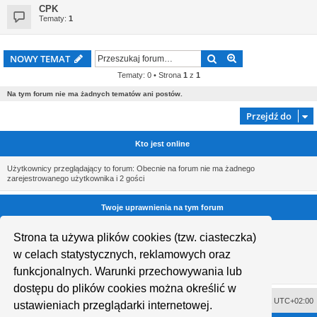
CPK
Tematy:
1
Szukaj
Wyszukiwanie z
NOWY TEMAT
Tematy: 0 • Strona
1
z
1
Na tym forum nie ma żadnych tematów ani postów.
Przejdź do
Kto jest online
Użytkownicy przeglądający to forum: Obecnie na forum nie ma żadnego
zarejestrowanego użytkownika i 2 gości
Twoje uprawnienia na tym forum
Nie możesz
tworzyć nowych tematów
Strona ta używa plików cookies (tzw. ciasteczka)
Nie możesz
odpowiadać w tematach
Nie możesz
zmieniać swoich postów
w celach statystycznych, reklamowych oraz
Nie możesz
usuwać swoich postów
funkcjonalnych. Warunki przechowywania lub
Nie możesz
dodawać załączników
dostępu do plików cookies można określić w
Usuń ciasteczka witryny
Strefa czasowa
UTC+02:00
ustawieniach przeglądarki internetowej.