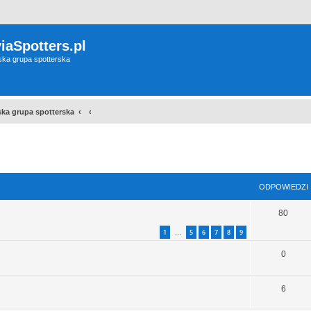
iaSpotters.pl
wska grupa spotterska
wska grupa spotterska
szukiwanie zaawansowane
ODPOWIEDZI
80
1
5
6
7
8
9
…
0
6