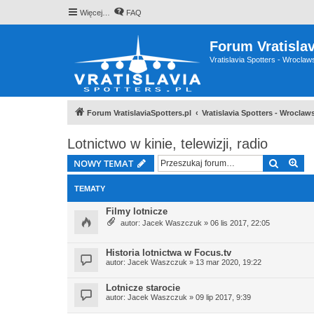
Więcej…
FAQ
Forum Vratislav
Vratislavia Spotters - Wrocla
Forum VratislaviaSpotters.pl
Vratislavia Spotters - Wrocla
Lotnictwo w kinie, telewizji, radio
Szukaj
Wy
NOWY TEMAT
TEMATY
Filmy lotnicze
autor:
Jacek Waszczuk
» 06 lis 2017, 22:05
Historia lotnictwa w Focus.tv
autor:
Jacek Waszczuk
» 13 mar 2020, 19:22
Lotnicze starocie
autor:
Jacek Waszczuk
» 09 lip 2017, 9:39