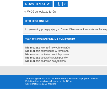
NOWY TEMAT
Wróć do wykazu forów
KTO JEST ONLINE
Użytkownicy przeglądający to forum: Obecnie na forum nie ma żadne
TWOJE UPRAWNIENIA NA TYM FORUM
Nie możesz
tworzyć nowych tematów
Nie możesz
odpowiadać w tematach
Nie możesz
zmieniać swoich postów
Nie możesz
usuwać swoich postów
Nie możesz
dodawać załączników
Technologię dostarcza
phpBB
® Forum Software © phpBB Limited
Polski pakiet językowy dostarcza
phpBB.pl
Style proflat © 2017
Mazeltof