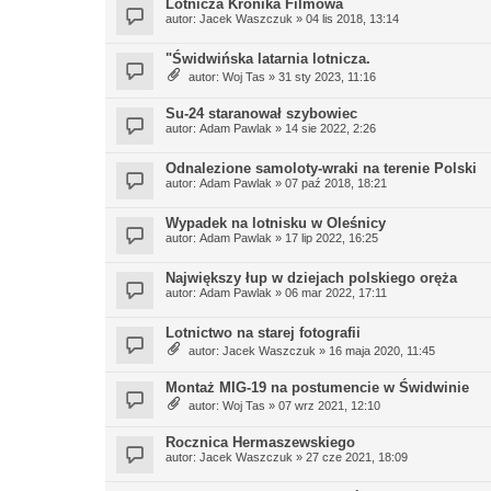
Lotnicza Kronika Filmowa
autor:
Jacek Waszczuk
» 04 lis 2018, 13:14
"Świdwińska latarnia lotnicza.
autor:
Woj Tas
» 31 sty 2023, 11:16
Su-24 staranował szybowiec
autor:
Adam Pawlak
» 14 sie 2022, 2:26
Odnalezione samoloty-wraki na terenie Polski
autor:
Adam Pawlak
» 07 paź 2018, 18:21
Wypadek na lotnisku w Oleśnicy
autor:
Adam Pawlak
» 17 lip 2022, 16:25
Największy łup w dziejach polskiego oręża
autor:
Adam Pawlak
» 06 mar 2022, 17:11
Lotnictwo na starej fotografii
autor:
Jacek Waszczuk
» 16 maja 2020, 11:45
Montaż MIG-19 na postumencie w Świdwinie
autor:
Woj Tas
» 07 wrz 2021, 12:10
Rocznica Hermaszewskiego
autor:
Jacek Waszczuk
» 27 cze 2021, 18:09