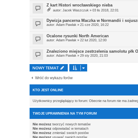
Z kart Histori wrocławskiego nieba
autor:
Jacek Waszczuk
» 03 lis 2018, 22:01
Dywizja pancerna Maczka w Normandii i sojusz
autor:
Adam Pawlak
» 21 cze 2020, 16:22
Ocalone rysunki North American
autor:
Adam Pawlak
» 22 lut 2020, 12:00
Znaleziono miejsce zestrzelenia samolotu płk O
autor:
Adam Pawlak
» 29 sty 2020, 21:03
NOWY TEMAT
Wróć do wykazu forów
KTO JEST ONLINE
Użytkownicy przeglądający to forum: Obecnie na forum nie ma żadne
TWOJE UPRAWNIENIA NA TYM FORUM
Nie możesz
tworzyć nowych tematów
Nie możesz
odpowiadać w tematach
Nie możesz
zmieniać swoich postów
Nie możesz
usuwać swoich postów