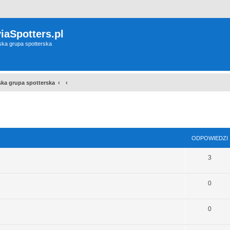
iaSpotters.pl
wska grupa spotterska
wska grupa spotterska
szukiwanie zaawansowane
ODPOWIEDZI
3
0
0