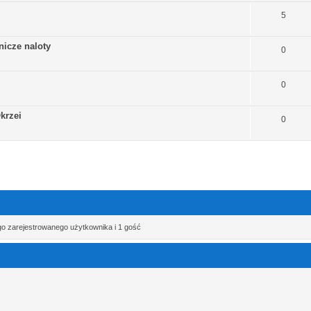
5
nicze naloty
0
0
krzei
0
go zarejestrowanego użytkownika i 1 gość