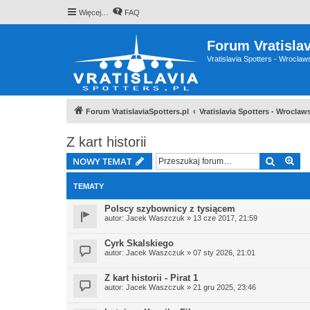
Więcej…
FAQ
Forum Vratislav
Vratislavia Spotters - Wrocla
Forum VratislaviaSpotters.pl
Vratislavia Spotters - Wrocla
Z kart historii
Szukaj
Wy
NOWY TEMAT
TEMATY
Polscy szybownicy z tysiącem
autor:
Jacek Waszczuk
» 13 cze 2017, 21:59
Cyrk Skalskiego
autor:
Jacek Waszczuk
» 07 sty 2026, 21:01
Z kart historii - Pirat 1
autor:
Jacek Waszczuk
» 21 gru 2025, 23:46