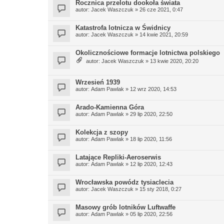
Rocznica przelotu dookoła świata
autor:
Jacek Waszczuk
» 26 cze 2021, 0:47
Katastrofa lotnicza w Świdnicy
autor:
Jacek Waszczuk
» 14 kwie 2021, 20:59
Okolicznościowe formacje lotnictwa polskiego
autor:
Jacek Waszczuk
» 13 kwie 2020, 20:20
Wrzesień 1939
autor:
Adam Pawlak
» 12 wrz 2020, 14:53
Arado-Kamienna Góra
autor:
Adam Pawlak
» 29 lip 2020, 22:50
Kolekcja z szopy
autor:
Adam Pawlak
» 18 lip 2020, 11:56
Latające Repliki-Aeroserwis
autor:
Adam Pawlak
» 12 lip 2020, 12:43
Wrocławska powódz tysiaclecia
autor:
Jacek Waszczuk
» 15 sty 2018, 0:27
Masowy grób lotników Luftwaffe
autor:
Adam Pawlak
» 05 lip 2020, 22:56