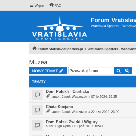
Więcej…
FAQ
Forum Vratislav
Vratislavia Spotters - Wrocla
Forum VratislaviaSpotters.pl
Vratislavia Spotters - Wrocla
Muzea
Szukaj
Wy
NOWY TEMAT
TEMATY
Dom Polskli - Cierlicko
autor:
Jacek Waszczuk
» 07 lip 2024, 19:25
Chata Kocjana
autor:
Jacek Waszczuk
» 22 cze 2022, 23:00
Dom Polski Żwirki i Wigury
autor:
High Alpha
» 01 paź 2019, 10:40