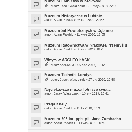
Muzeum Lotnictwa w Krakowie
autor:
Jacek Waszczuk
» 21 maja 2018, 22:56
Muzeum Historyczne w Lubinie
autor:
Adam Pawlak
» 26 cze 2020, 22:52
Muzeum Sił Powietrznych w Dęblinie
autor:
Adam Pawlak
» 11 kwie 2020, 12:35
Muzeum Ratownictwa w Krakowie/Przemyślu
autor:
Adam Pawlak
» 08 mar 2020, 16:25
Wizyta w ARCHEO ŁASK
autor:
andrew23
» 06 cze 2017, 19:12
Muzeum Techniki Londyn
autor:
Jacek Waszczuk
» 27 sty 2019, 22:50
Najciekawsze muzea lotnicze świata
autor:
Jacek Waszczuk
» 13 sty 2019, 18:41
Praga Kbely
autor:
Adam Pawlak
» 13 lis 2018, 0:59
Muzeum 303 im. ppłk pil. Jana Zumbacha
autor:
Adam Pawlak
» 21 kwie 2018, 18:40