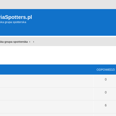
iaSpotters.pl
wska grupa spotterska
wska grupa spotterska
szukiwanie zaawansowane
ODPOWIEDZI
0
0
6