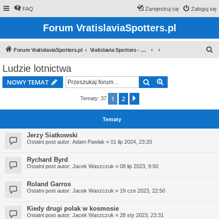
FAQ
Zarejestruj się
Zaloguj się
Forum VratislaviaSpotters.pl
S
Forum VratislaviaSpotters.pl
Vratislavia Spotters - Wroclawska grupa spotterska
z
Ludzie lotnictwa
u
Szukaj
Wyszukiwanie z
NOWY TEMAT
k
a
1
2
Następna
Tematy: 37
j
Tematy
Jerzy Siatkowski
Ostatni post autor:
Adam Pawlak
«
01 lip 2024, 23:20
Rychard Byrd
Ostatni post autor:
Jacek Waszczuk
«
08 lip 2023, 9:50
Roland Garros
Ostatni post autor:
Jacek Waszczuk
«
19 cze 2023, 22:50
Kiedy drugi polak w kosmosie
Ostatni post autor:
Jacek Waszczuk
«
28 sty 2023, 23:31