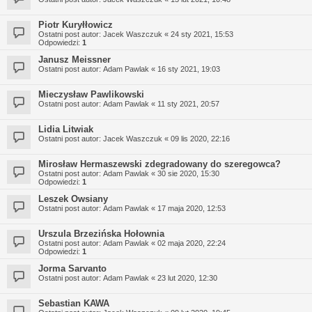
Piotr Kuryłłowicz
Ostatni post autor:
Jacek Waszczuk
«
24 sty 2021, 15:53
Odpowiedzi:
1
Janusz Meissner
Ostatni post autor:
Adam Pawlak
«
16 sty 2021, 19:03
Mieczysław Pawlikowski
Ostatni post autor:
Adam Pawlak
«
11 sty 2021, 20:57
Lidia Litwiak
Ostatni post autor:
Jacek Waszczuk
«
09 lis 2020, 22:16
Mirosław Hermaszewski zdegradowany do szeregowca?
Ostatni post autor:
Adam Pawlak
«
30 sie 2020, 15:30
Odpowiedzi:
1
Leszek Owsiany
Ostatni post autor:
Adam Pawlak
«
17 maja 2020, 12:53
Urszula Brzezińska Hołownia
Ostatni post autor:
Adam Pawlak
«
02 maja 2020, 22:24
Odpowiedzi:
1
Jorma Sarvanto
Ostatni post autor:
Adam Pawlak
«
23 lut 2020, 12:30
Sebastian KAWA