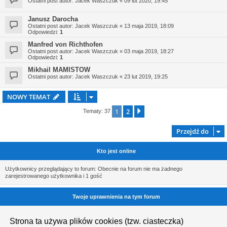
Ostatni post autor:
Jacek Waszczuk
«
09 lut 2020, 19:45
Janusz Darocha
Ostatni post autor:
Jacek Waszczuk
«
13 maja 2019, 18:09
Odpowiedzi:
1
Manfred von Richthofen
Ostatni post autor:
Jacek Waszczuk
«
03 maja 2019, 18:27
Odpowiedzi:
1
Mikhail MAMISTOW
Ostatni post autor:
Jacek Waszczuk
«
23 lut 2019, 19:25
NOWY TEMAT
1
2
Następna
Tematy: 37
Przejdź do
Kto jest online
Użytkownicy przeglądający to forum: Obecnie na forum nie ma żadnego
zarejestrowanego użytkownika i 1 gość
Twoje uprawnienia na tym forum
Nie możesz
tworzyć nowych tematów
Strona ta używa plików cookies (tzw. ciasteczka)
Nie możesz
odpowiadać w tematach