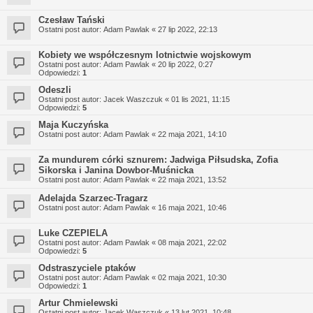
Czesław Tański
Ostatni post autor:
Adam Pawlak
«
27 lip 2022, 22:13
Kobiety we współczesnym lotnictwie wojskowym
Ostatni post autor:
Adam Pawlak
«
20 lip 2022, 0:27
Odpowiedzi:
1
Odeszli
Ostatni post autor:
Jacek Waszczuk
«
01 lis 2021, 11:15
Odpowiedzi:
5
Maja Kuczyńska
Ostatni post autor:
Adam Pawlak
«
22 maja 2021, 14:10
Za mundurem córki sznurem: Jadwiga Piłsudska, Zofia
Sikorska i Janina Dowbor-Muśnicka
Ostatni post autor:
Adam Pawlak
«
22 maja 2021, 13:52
Adelajda Szarzec-Tragarz
Ostatni post autor:
Adam Pawlak
«
16 maja 2021, 10:46
Luke CZEPIELA
Ostatni post autor:
Adam Pawlak
«
08 maja 2021, 22:02
Odpowiedzi:
5
Odstraszyciele ptaków
Ostatni post autor:
Adam Pawlak
«
02 maja 2021, 10:30
Odpowiedzi:
1
Artur Chmielewski
Ostatni post autor:
Jacek Waszczuk
«
13 lut 2021, 10:48