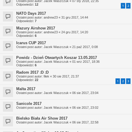
Ostatni post autor:
Jacek Waszczuk
«
07 sty 2018, 22:35
Odpowiedzi:
12
1
2
NATO Days 2017
Ostatni post autor:
andrew23
«
31 gru 2017, 14:44
Odpowiedzi:
7
Mazury Airshow 2017
Ostatni post autor:
andrew23
«
24 gru 2017, 14:20
Odpowiedzi:
6
Icarus CUP 2017
Ostatni post autor:
Jacek Waszczuk
«
21 paź 2017, 0:08
Powidz - Dzień Otwartych Koszar 13.05.2017
Ostatni post autor:
Jacek Waszczuk
«
01 wrz 2017, 18:36
Odpowiedzi:
6
Radom 2017 :D :D
Ostatni post autor:
filek
«
30 sie 2017, 21:37
Odpowiedzi:
22
1
2
3
Malta 2017
Ostatni post autor:
Jacek Waszczuk
«
06 sie 2017, 23:04
Sanicole 2017
Ostatni post autor:
Jacek Waszczuk
«
06 sie 2017, 23:02
Bielsko Biała Air Show 2017
Ostatni post autor:
Jacek Waszczuk
«
06 sie 2017, 22:58