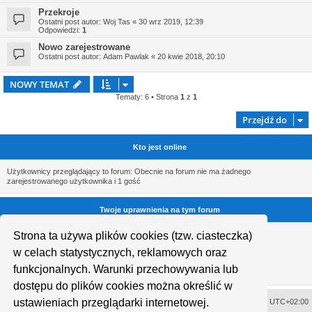
Przekroje
Ostatni post autor:
Woj Tas
«
30 wrz 2019, 12:39
Odpowiedzi:
1
Nowo zarejestrowane
Ostatni post autor:
Adam Pawlak
«
20 kwie 2018, 20:10
NOWY TEMAT
Tematy: 6 • Strona
1
z
1
Przejdź do
Kto jest online
Użytkownicy przeglądający to forum: Obecnie na forum nie ma żadnego
zarejestrowanego użytkownika i 1 gość
Twoje uprawnienia na tym forum
Nie możesz
tworzyć nowych tematów
Strona ta używa plików cookies (tzw. ciasteczka)
Nie możesz
odpowiadać w tematach
w celach statystycznych, reklamowych oraz
Nie możesz
zmieniać swoich postów
Nie możesz
usuwać swoich postów
funkcjonalnych. Warunki przechowywania lub
Nie możesz
dodawać załączników
dostępu do plików cookies można określić w
ustawieniach przeglądarki internetowej.
Usuń ciasteczka witryny
Strefa czasowa
UTC+02:00