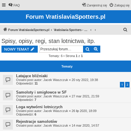
FAQ
Zarejestruj się
Zaloguj się
Forum VratislaviaSpotters.pl
S
Forum VratislaviaSpotters.pl
Vratislavia Spotters - Wroclawska grupa spotterska
z
Spisy, opisy, regi, stan lotnictwa, itp.
u
Szukaj
Wyszukiwanie z
NOWY TEMAT
k
Tematy: 6 • Strona
1
z
1
a
j
Tematy
Latające bliźniaki
Ostatni post autor:
Jacek Waszczuk
«
20 sty 2022, 19:38
Odpowiedzi:
11
1
2
Samoloty i smigłowce w SF
Ostatni post autor:
Jacek Waszczuk
«
27 mar 2021, 21:59
Odpowiedzi:
7
Loga wytwórni lotniczych
Ostatni post autor:
Jacek Waszczuk
«
26 lip 2020, 18:09
Odpowiedzi:
6
Rejestracje samolotów
Ostatni post autor:
Jacek Waszczuk
«
14 mar 2020, 14:57