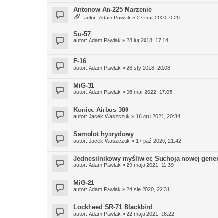
Antonow An-225 Marzenie
autor:
Adam Pawlak
» 27 mar 2020, 0:20
Su-57
autor:
Adam Pawlak
» 28 lut 2018, 17:14
F-16
autor:
Adam Pawlak
» 26 sty 2018, 20:08
MiG-31
autor:
Adam Pawlak
» 06 mar 2022, 17:05
Koniec Airbus 380
autor:
Jacek Waszczuk
» 16 gru 2021, 20:34
Samolot hybrydowy
autor:
Jacek Waszczuk
» 17 paź 2020, 21:42
Jednosilnikowy myśliwiec Suchoja nowej gener
autor:
Adam Pawlak
» 29 maja 2021, 11:39
MiG-21
autor:
Adam Pawlak
» 24 sie 2020, 22:31
Lockheed SR-71 Blackbird
autor:
Adam Pawlak
» 22 maja 2021, 16:22