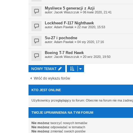
Mysliwce 5 generacji z Azji
autor:
Jacek Waszczuk
» 06 kwie 2020, 21:41
Lockheed F-117 Nighthawk
autor:
Adam Pawlak
» 22 mar 2020, 15:53
Su-27 i pochodne
autor:
Adam Pawlak
» 04 sty 2020, 17:16
Boeing T-7 Red Hawk
autor:
Jacek Waszczuk
» 20 wrz 2020, 19:50
NOWY TEMAT
Wróć do wykazu forów
KTO JEST ONLINE
Użytkownicy przeglądający to forum: Obecnie na forum nie ma żadne
TWOJE UPRAWNIENIA NA TYM FORUM
Nie możesz
tworzyć nowych tematów
Nie możesz
odpowiadać w tematach
Nie możesz
zmieniać swoich postów