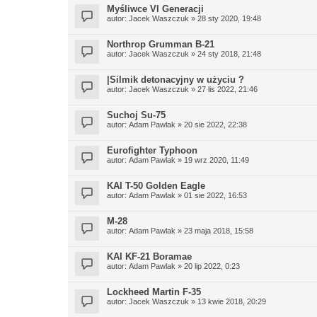
Myśliwce VI Generacji
autor:
Jacek Waszczuk
» 28 sty 2020, 19:48
Northrop Grumman B-21
autor:
Jacek Waszczuk
» 24 sty 2018, 21:48
|Silmik detonacyjny w użyciu ?
autor:
Jacek Waszczuk
» 27 lis 2022, 21:46
Suchoj Su-75
autor:
Adam Pawlak
» 20 sie 2022, 22:38
Eurofighter Typhoon
autor:
Adam Pawlak
» 19 wrz 2020, 11:49
KAI T-50 Golden Eagle
autor:
Adam Pawlak
» 01 sie 2022, 16:53
M-28
autor:
Adam Pawlak
» 23 maja 2018, 15:58
KAI KF-21 Boramae
autor:
Adam Pawlak
» 20 lip 2022, 0:23
Lockheed Martin F-35
autor:
Jacek Waszczuk
» 13 kwie 2018, 20:29