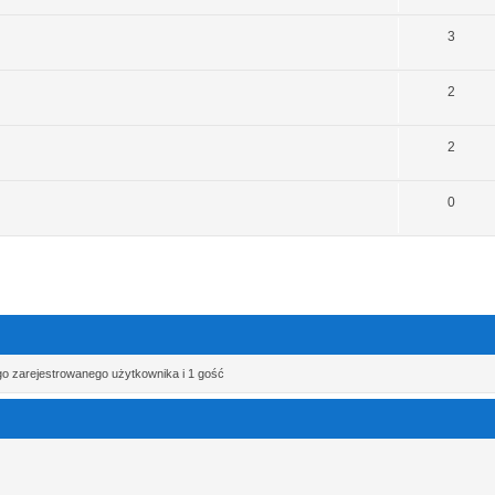
3
2
2
0
go zarejestrowanego użytkownika i 1 gość