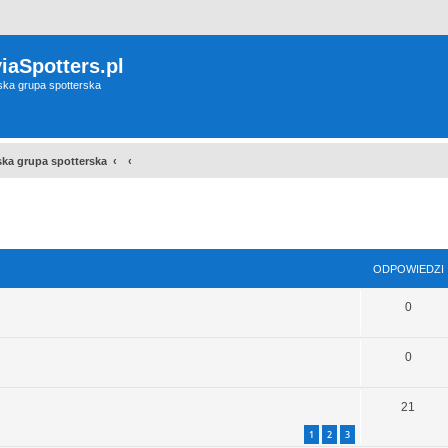
iaSpotters.pl
wska grupa spotterska
wska grupa spotterska
szukiwanie zaawansowane
ODPOWIEDZI
0
0
21
1
2
3