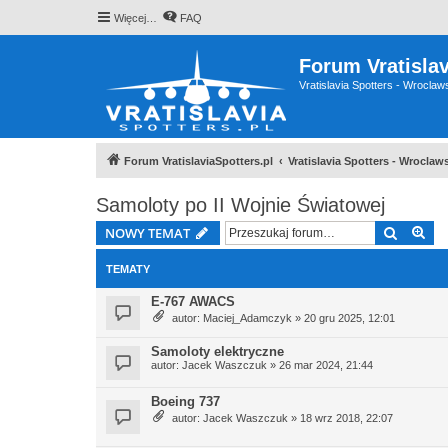
Więcej…
FAQ
Forum Vratislav
Vratislavia Spotters - Wrocla
Forum VratislaviaSpotters.pl
Vratislavia Spotters - Wrocla
Samoloty po II Wojnie Światowej
Szukaj
Wy
NOWY TEMAT
TEMATY
E-767 AWACS
autor:
Maciej_Adamczyk
» 20 gru 2025, 12:01
Samoloty elektryczne
autor:
Jacek Waszczuk
» 26 mar 2024, 21:44
Boeing 737
autor:
Jacek Waszczuk
» 18 wrz 2018, 22:07