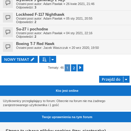
Ostatni post autor:
Adam Pawlak
«
26 kwie 2021, 21:46
Odpowiedzi:
3
Lockheed F-117 Nighthawk
Ostatni post autor:
Adam Pawlak
«
05 sty 2021, 20:55
Odpowiedzi:
2
Su-27 i pochodne
Ostatni post autor:
Adam Pawlak
«
04 sty 2021, 22:16
Odpowiedzi:
2
Boeing T-7 Red Hawk
Ostatni post autor:
Jacek Waszczuk
«
20 wrz 2020, 19:50
NOWY TEMAT
1
2
Następna
Tematy: 46
Przejdź do
Kto jest online
Użytkownicy przeglądający to forum: Obecnie na forum nie ma żadnego
zarejestrowanego użytkownika i 1 gość
Twoje uprawnienia na tym forum
Nie możesz
tworzyć nowych tematów