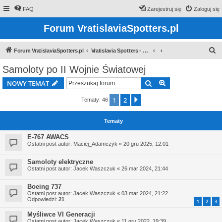
FAQ
Zarejestruj się
Zaloguj się
Forum VratislaviaSpotters.pl
S
Forum VratislaviaSpotters.pl
Vratislavia Spotters - Wroclawska grupa spotterska
z
Samoloty po II Wojnie Światowej
u
Szukaj
Wyszukiwanie z
NOWY TEMAT
k
a
1
2
Następna
Tematy: 46
j
Tematy
E-767 AWACS
Ostatni post autor:
Maciej_Adamczyk
«
20 gru 2025, 12:01
Samoloty elektryczne
Ostatni post autor:
Jacek Waszczuk
«
26 mar 2024, 21:44
Boeing 737
Ostatni post autor:
Jacek Waszczuk
«
03 mar 2024, 21:22
Odpowiedzi:
21
1
2
3
Myśliwce VI Generacji
Ostatni post autor:
Jacek Waszczuk
«
11 gru 2022, 19:39