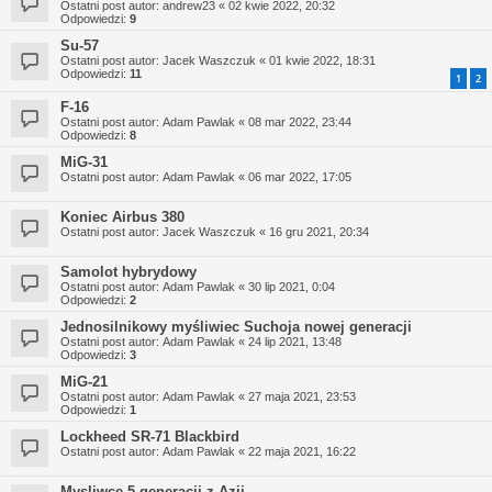
Ostatni post autor:
andrew23
«
02 kwie 2022, 20:32
Odpowiedzi:
9
Su-57
Ostatni post autor:
Jacek Waszczuk
«
01 kwie 2022, 18:31
Odpowiedzi:
11
1
2
F-16
Ostatni post autor:
Adam Pawlak
«
08 mar 2022, 23:44
Odpowiedzi:
8
MiG-31
Ostatni post autor:
Adam Pawlak
«
06 mar 2022, 17:05
Koniec Airbus 380
Ostatni post autor:
Jacek Waszczuk
«
16 gru 2021, 20:34
Samolot hybrydowy
Ostatni post autor:
Adam Pawlak
«
30 lip 2021, 0:04
Odpowiedzi:
2
Jednosilnikowy myśliwiec Suchoja nowej generacji
Ostatni post autor:
Adam Pawlak
«
24 lip 2021, 13:48
Odpowiedzi:
3
MiG-21
Ostatni post autor:
Adam Pawlak
«
27 maja 2021, 23:53
Odpowiedzi:
1
Lockheed SR-71 Blackbird
Ostatni post autor:
Adam Pawlak
«
22 maja 2021, 16:22
Mysliwce 5 generacji z Azji