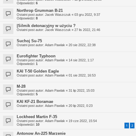
Odpowiedzi:
6
Northrop Grumman B-21
Ostatni post autor:
Jacek Waszczuk
«
03 gru 2022, 9:37
Odpowiedzi:
8
|Silmik detonacyjny w użyciu ?
Ostatni post autor:
Jacek Waszczuk
«
27 lis 2022, 21:46
Suchoj Su-75
Ostatni post autor:
Adam Pawlak
«
20 sie 2022, 22:38
Eurofighter Typhoon
Ostatni post autor:
Adam Pawlak
«
14 sie 2022, 1:17
Odpowiedzi:
1
KAI T-50 Golden Eagle
Ostatni post autor:
Adam Pawlak
«
01 sie 2022, 16:53
M-28
Ostatni post autor:
Adam Pawlak
«
31 lip 2022, 15:03
Odpowiedzi:
5
KAI KF-21 Boramae
Ostatni post autor:
Adam Pawlak
«
20 lip 2022, 0:23
Lockheed Martin F-35
Ostatni post autor:
Adam Pawlak
«
19 cze 2022, 15:54
Odpowiedzi:
10
1
2
Antonow An-225 Marzenie