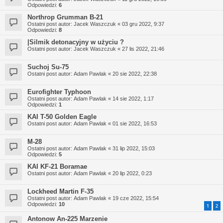
Odpowiedzi:
6
Northrop Grumman B-21
Ostatni post autor:
Jacek Waszczuk
«
03 gru 2022, 9:37
Odpowiedzi:
8
|Silmik detonacyjny w użyciu ?
Ostatni post autor:
Jacek Waszczuk
«
27 lis 2022, 21:46
Suchoj Su-75
Ostatni post autor:
Adam Pawlak
«
20 sie 2022, 22:38
Eurofighter Typhoon
Ostatni post autor:
Adam Pawlak
«
14 sie 2022, 1:17
Odpowiedzi:
1
KAI T-50 Golden Eagle
Ostatni post autor:
Adam Pawlak
«
01 sie 2022, 16:53
M-28
Ostatni post autor:
Adam Pawlak
«
31 lip 2022, 15:03
Odpowiedzi:
5
KAI KF-21 Boramae
Ostatni post autor:
Adam Pawlak
«
20 lip 2022, 0:23
Lockheed Martin F-35
Ostatni post autor:
Adam Pawlak
«
19 cze 2022, 15:54
Odpowiedzi:
10
1
2
Antonow An-225 Marzenie