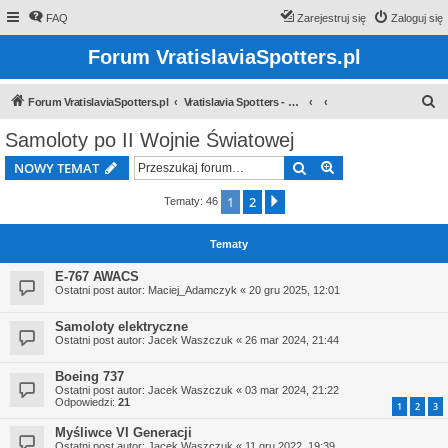
FAQ
Zarejestruj się
Zaloguj się
Forum VratislaviaSpotters.pl
S
Forum VratislaviaSpotters.pl
Vratislavia Spotters - Wroclawska grupa spotterska
z
Samoloty po II Wojnie Światowej
u
Szukaj
Wyszukiwanie z
NOWY TEMAT
k
a
1
2
Następna
Tematy: 46
j
Tematy
E-767 AWACS
Ostatni post autor:
Maciej_Adamczyk
«
20 gru 2025, 12:01
Samoloty elektryczne
Ostatni post autor:
Jacek Waszczuk
«
26 mar 2024, 21:44
Boeing 737
Ostatni post autor:
Jacek Waszczuk
«
03 mar 2024, 21:22
Odpowiedzi:
21
1
2
3
Myśliwce VI Generacji
Ostatni post autor:
Jacek Waszczuk
«
11 gru 2022, 19:39