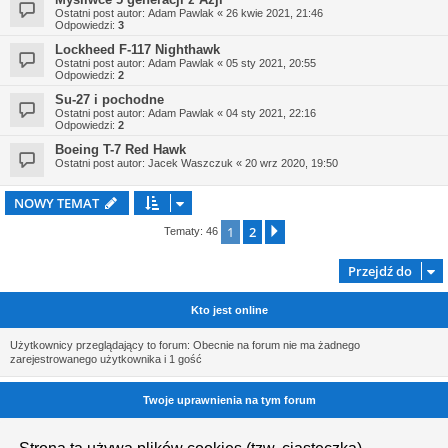
Ostatni post autor:
Adam Pawlak
«
26 kwie 2021, 21:46
Odpowiedzi:
3
Lockheed F-117 Nighthawk
Ostatni post autor:
Adam Pawlak
«
05 sty 2021, 20:55
Odpowiedzi:
2
Su-27 i pochodne
Ostatni post autor:
Adam Pawlak
«
04 sty 2021, 22:16
Odpowiedzi:
2
Boeing T-7 Red Hawk
Ostatni post autor:
Jacek Waszczuk
«
20 wrz 2020, 19:50
NOWY TEMAT
1
2
Następna
Tematy: 46
Przejdź do
Kto jest online
Użytkownicy przeglądający to forum: Obecnie na forum nie ma żadnego
zarejestrowanego użytkownika i 1 gość
Twoje uprawnienia na tym forum
Nie możesz
tworzyć nowych tematów