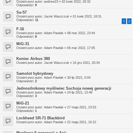
Ostatni post autor:
andrew23
«
02 kwie 2022, 20:32
Odpowiedzi:
9
Su-57
Ostatni post autor:
Jacek Waszczuk
«
01 kwie 2022, 18:31
Odpowiedzi:
11
1
2
F-16
Ostatni post autor:
Adam Pawlak
«
08 mar 2022, 23:44
Odpowiedzi:
8
MiG-31
Ostatni post autor:
Adam Pawlak
«
06 mar 2022, 17:05
Koniec Airbus 380
Ostatni post autor:
Jacek Waszczuk
«
16 gru 2021, 20:34
Samolot hybrydowy
Ostatni post autor:
Adam Pawlak
«
30 lip 2021, 0:04
Odpowiedzi:
2
Jednosilnikowy myśliwiec Suchoja nowej generacji
Ostatni post autor:
Adam Pawlak
«
24 lip 2021, 13:48
Odpowiedzi:
3
MiG-21
Ostatni post autor:
Adam Pawlak
«
27 maja 2021, 23:53
Odpowiedzi:
1
Lockheed SR-71 Blackbird
Ostatni post autor:
Adam Pawlak
«
22 maja 2021, 16:22
Mysliwce 5 generacji z Azji