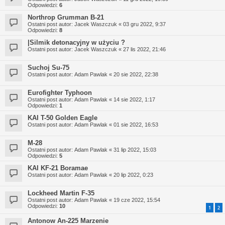
Odpowiedzi:
6
Northrop Grumman B-21
Ostatni post autor:
Jacek Waszczuk
«
03 gru 2022, 9:37
Odpowiedzi:
8
|Silmik detonacyjny w użyciu ?
Ostatni post autor:
Jacek Waszczuk
«
27 lis 2022, 21:46
Suchoj Su-75
Ostatni post autor:
Adam Pawlak
«
20 sie 2022, 22:38
Eurofighter Typhoon
Ostatni post autor:
Adam Pawlak
«
14 sie 2022, 1:17
Odpowiedzi:
1
KAI T-50 Golden Eagle
Ostatni post autor:
Adam Pawlak
«
01 sie 2022, 16:53
M-28
Ostatni post autor:
Adam Pawlak
«
31 lip 2022, 15:03
Odpowiedzi:
5
KAI KF-21 Boramae
Ostatni post autor:
Adam Pawlak
«
20 lip 2022, 0:23
Lockheed Martin F-35
Ostatni post autor:
Adam Pawlak
«
19 cze 2022, 15:54
Odpowiedzi:
10
1
2
Antonow An-225 Marzenie