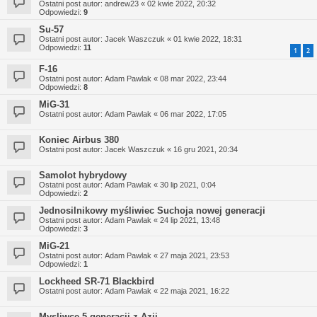
Ostatni post autor:
andrew23
«
02 kwie 2022, 20:32
Odpowiedzi:
9
Su-57
Ostatni post autor:
Jacek Waszczuk
«
01 kwie 2022, 18:31
Odpowiedzi:
11
1
2
F-16
Ostatni post autor:
Adam Pawlak
«
08 mar 2022, 23:44
Odpowiedzi:
8
MiG-31
Ostatni post autor:
Adam Pawlak
«
06 mar 2022, 17:05
Koniec Airbus 380
Ostatni post autor:
Jacek Waszczuk
«
16 gru 2021, 20:34
Samolot hybrydowy
Ostatni post autor:
Adam Pawlak
«
30 lip 2021, 0:04
Odpowiedzi:
2
Jednosilnikowy myśliwiec Suchoja nowej generacji
Ostatni post autor:
Adam Pawlak
«
24 lip 2021, 13:48
Odpowiedzi:
3
MiG-21
Ostatni post autor:
Adam Pawlak
«
27 maja 2021, 23:53
Odpowiedzi:
1
Lockheed SR-71 Blackbird
Ostatni post autor:
Adam Pawlak
«
22 maja 2021, 16:22
Mysliwce 5 generacji z Azji