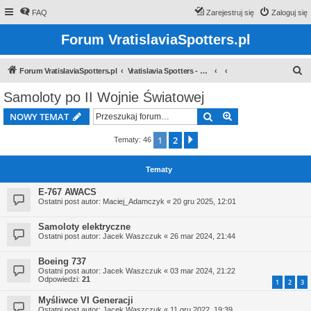
FAQ
Zarejestruj się
Zaloguj się
Forum VratislaviaSpotters.pl
S
Forum VratislaviaSpotters.pl
Vratislavia Spotters - Wroclawska grupa spotterska
z
Samoloty po II Wojnie Światowej
u
Szukaj
Wyszukiwanie z
NOWY TEMAT
k
a
1
2
Następna
Tematy: 46
j
Tematy
E-767 AWACS
Ostatni post autor:
Maciej_Adamczyk
«
20 gru 2025, 12:01
Samoloty elektryczne
Ostatni post autor:
Jacek Waszczuk
«
26 mar 2024, 21:44
Boeing 737
Ostatni post autor:
Jacek Waszczuk
«
03 mar 2024, 21:22
Odpowiedzi:
21
1
2
3
Myśliwce VI Generacji
Ostatni post autor:
Jacek Waszczuk
«
11 gru 2022, 19:39