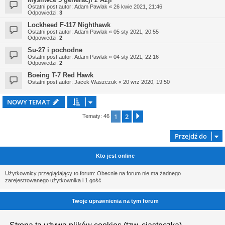
Ostatni post autor:
Adam Pawlak
«
26 kwie 2021, 21:46
Odpowiedzi:
3
Lockheed F-117 Nighthawk
Ostatni post autor:
Adam Pawlak
«
05 sty 2021, 20:55
Odpowiedzi:
2
Su-27 i pochodne
Ostatni post autor:
Adam Pawlak
«
04 sty 2021, 22:16
Odpowiedzi:
2
Boeing T-7 Red Hawk
Ostatni post autor:
Jacek Waszczuk
«
20 wrz 2020, 19:50
NOWY TEMAT
1
2
Następna
Tematy: 46
Przejdź do
Kto jest online
Użytkownicy przeglądający to forum: Obecnie na forum nie ma żadnego
zarejestrowanego użytkownika i 1 gość
Twoje uprawnienia na tym forum
Nie możesz
tworzyć nowych tematów