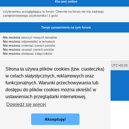
Kto jest online
Użytkownicy przeglądający to forum: Obecnie na forum nie ma żadnego
zarejestrowanego użytkownika i 1 gość
Twoje uprawnienia na tym forum
Nie możesz
tworzyć nowych tematów
Nie możesz
odpowiadać w tematach
Nie możesz
zmieniać swoich postów
Nie możesz
usuwać swoich postów
Nie możesz
dodawać załączników
Usuń ciasteczka witryny
Strefa czasowa
UTC+02:00
Strona ta używa plików cookies (tzw. ciasteczka)
Technologię dostarcza
phpBB
® Forum Software © phpBB Limited
w celach statystycznych, reklamowych oraz
Polski pakiet językowy dostarcza
phpBB.pl
Style proflat © 2017
Mazeltof
funkcjonalnych. Warunki przechowywania lub
dostępu do plików cookies można określić w
ustawieniach przeglądarki internetowej.
Dowiedz się więcej
Akceptuję!