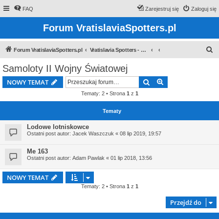
FAQ
Zarejestruj się
Zaloguj się
Forum VratislaviaSpotters.pl
S
Forum VratislaviaSpotters.pl
Vratislavia Spotters - Wroclawska grupa spotterska
z
Samoloty II Wojny Światowej
u
Szukaj
Wyszukiwanie z
NOWY TEMAT
k
Tematy: 2 • Strona
1
z
1
a
j
Tematy
Lodowe lotniskowce
Ostatni post autor:
Jacek Waszczuk
«
08 lip 2019, 19:57
Me 163
Ostatni post autor:
Adam Pawlak
«
01 lip 2018, 13:56
NOWY TEMAT
Tematy: 2 • Strona
1
z
1
Przejdź do