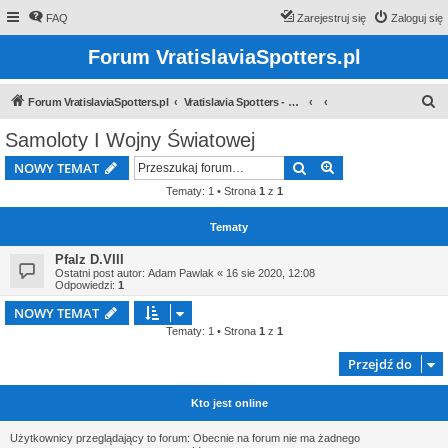
FAQ
Zarejestruj się
Zaloguj się
Forum VratislaviaSpotters.pl
S
Forum VratislaviaSpotters.pl
Vratislavia Spotters - Wroclawska grupa spotterska
z
Samoloty I Wojny Światowej
u
Szukaj
Wyszukiwanie z
NOWY TEMAT
k
Tematy: 1 • Strona
1
z
1
a
j
Tematy
Pfalz D.VIII
Ostatni post autor:
Adam Pawlak
«
16 sie 2020, 12:08
Odpowiedzi:
1
NOWY TEMAT
Tematy: 1 • Strona
1
z
1
Przejdź do
Kto jest online
Użytkownicy przeglądający to forum: Obecnie na forum nie ma żadnego