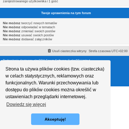
zarejestrowanego użytkownika i 1 gość
Twoje uprawnienia na tym forum
Nie możesz
tworzyć nowych tematów
Nie możesz
odpowiadać w tematach
Nie możesz
zmieniać swoich postów
Nie możesz
usuwać swoich postów
Nie możesz
dodawać załączników
Usuń ciasteczka witryny
Strefa czasowa
UTC+02:00
Technologię dostarcza
phpBB
® Forum Software © phpBB Limited
Polski pakiet językowy dostarcza
phpBB.pl
Style proflat © 2017
Mazeltof
Strona ta używa plików cookies (tzw. ciasteczka)
w celach statystycznych, reklamowych oraz
funkcjonalnych. Warunki przechowywania lub
dostępu do plików cookies można określić w
ustawieniach przeglądarki internetowej.
Dowiedz się więcej
Akceptuję!