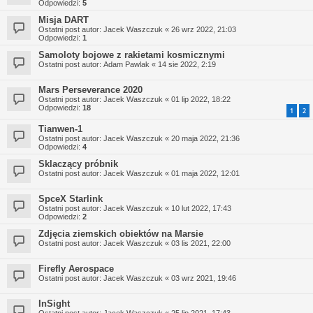
Odpowiedzi:
5
Misja DART
Ostatni post autor:
Jacek Waszczuk
«
26 wrz 2022, 21:03
Odpowiedzi:
1
Samoloty bojowe z rakietami kosmicznymi
Ostatni post autor:
Adam Pawlak
«
14 sie 2022, 2:19
Mars Perseverance 2020
Ostatni post autor:
Jacek Waszczuk
«
01 lip 2022, 18:22
Odpowiedzi:
18
1
2
Tianwen-1
Ostatni post autor:
Jacek Waszczuk
«
20 maja 2022, 21:36
Odpowiedzi:
4
Sklaczący próbnik
Ostatni post autor:
Jacek Waszczuk
«
01 maja 2022, 12:01
SpceX Starlink
Ostatni post autor:
Jacek Waszczuk
«
10 lut 2022, 17:43
Odpowiedzi:
2
Zdjęcia ziemskich obiektów na Marsie
Ostatni post autor:
Jacek Waszczuk
«
03 lis 2021, 22:00
Firefly Aerospace
Ostatni post autor:
Jacek Waszczuk
«
03 wrz 2021, 19:46
InSight
Ostatni post autor:
Jacek Waszczuk
«
25 lip 2021, 17:43