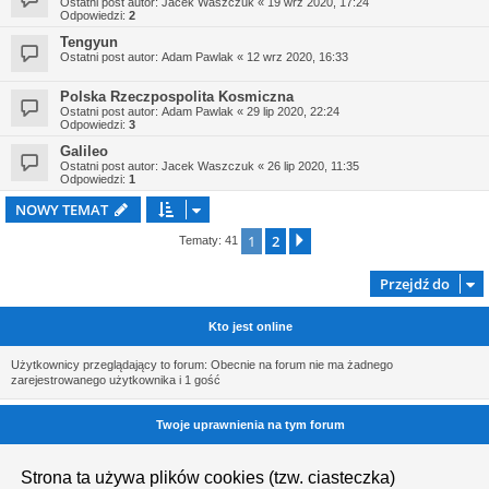
Ostatni post autor:
Jacek Waszczuk
«
19 wrz 2020, 17:24
Odpowiedzi:
2
Tengyun
Ostatni post autor:
Adam Pawlak
«
12 wrz 2020, 16:33
Polska Rzeczpospolita Kosmiczna
Ostatni post autor:
Adam Pawlak
«
29 lip 2020, 22:24
Odpowiedzi:
3
Galileo
Ostatni post autor:
Jacek Waszczuk
«
26 lip 2020, 11:35
Odpowiedzi:
1
NOWY TEMAT
1
2
Następna
Tematy: 41
Przejdź do
Kto jest online
Użytkownicy przeglądający to forum: Obecnie na forum nie ma żadnego
zarejestrowanego użytkownika i 1 gość
Twoje uprawnienia na tym forum
Nie możesz
tworzyć nowych tematów
Strona ta używa plików cookies (tzw. ciasteczka)
Nie możesz
odpowiadać w tematach