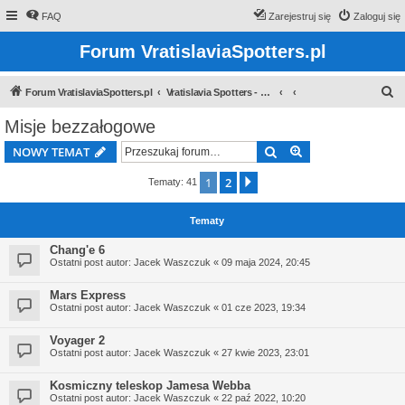
FAQ
Zarejestruj się
Zaloguj się
Forum VratislaviaSpotters.pl
S
Forum VratislaviaSpotters.pl
Vratislavia Spotters - Wroclawska grupa spotterska
z
Misje bezzałogowe
u
Szukaj
Wyszukiwanie z
NOWY TEMAT
k
a
1
2
Następna
Tematy: 41
j
Tematy
Chang'e 6
Ostatni post autor:
Jacek Waszczuk
«
09 maja 2024, 20:45
Mars Express
Ostatni post autor:
Jacek Waszczuk
«
01 cze 2023, 19:34
Voyager 2
Ostatni post autor:
Jacek Waszczuk
«
27 kwie 2023, 23:01
Kosmiczny teleskop Jamesa Webba
Ostatni post autor:
Jacek Waszczuk
«
22 paź 2022, 10:20