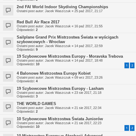
2nd FAI World Indoor Skydiving Championships
Ostatni post autor:
Jacek Waszczuk
«
25 paź 2017, 21:17
Red Bull Air Race 2017
Ostatni post autor:
Jacek Waszczuk
«
16 paź 2017, 21:55
Odpowiedzi:
2
Sailplane Grand Prix Mistrzostwa Świata w wyścigach
szybowcowych - Wrocław
Ostatni post autor:
Jacek Waszczuk
«
14 paź 2017, 22:59
Odpowiedzi:
9
19 Szybowcowe Mistrzostwa Europy - Moravska Trebova
Ostatni post autor:
Jacek Waszczuk
«
14 paź 2017, 18:48
Odpowiedzi:
10
1
2
4 Balonowe Mistrzostwa Europy Kobiet
Ostatni post autor:
Jacek Waszczuk
«
09 wrz 2017, 23:26
Odpowiedzi:
4
19 Szybowcowe Mistrzostwa Europy - Lasham
Ostatni post autor:
Jacek Waszczuk
«
23 sie 2017, 21:18
Odpowiedzi:
3
THE WORLD GAMES
Ostatni post autor:
Jacek Waszczuk
«
21 sie 2017, 22:34
Odpowiedzi:
2
10 Szybowcowe Mistrzostwa Świata Juniorów
Ostatni post autor:
Jacek Waszczuk
«
21 sie 2017, 22:23
Odpowiedzi:
10
1
2
10 Mistrzostwa Europy w Akrobacji Advanced