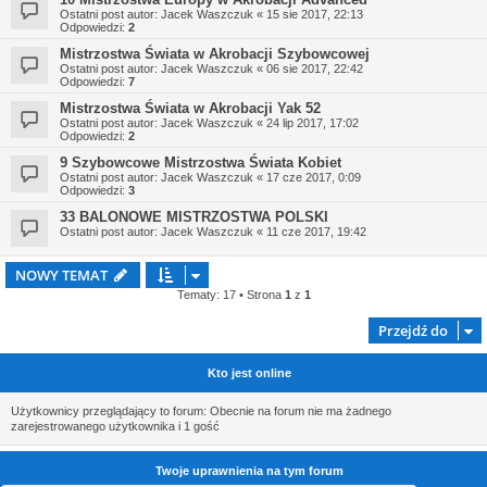
Ostatni post autor:
Jacek Waszczuk
«
15 sie 2017, 22:13
Odpowiedzi:
2
Mistrzostwa Świata w Akrobacji Szybowcowej
Ostatni post autor:
Jacek Waszczuk
«
06 sie 2017, 22:42
Odpowiedzi:
7
Mistrzostwa Świata w Akrobacji Yak 52
Ostatni post autor:
Jacek Waszczuk
«
24 lip 2017, 17:02
Odpowiedzi:
2
9 Szybowcowe Mistrzostwa Świata Kobiet
Ostatni post autor:
Jacek Waszczuk
«
17 cze 2017, 0:09
Odpowiedzi:
3
33 BALONOWE MISTRZOSTWA POLSKI
Ostatni post autor:
Jacek Waszczuk
«
11 cze 2017, 19:42
NOWY TEMAT
Tematy: 17 • Strona
1
z
1
Przejdź do
Kto jest online
Użytkownicy przeglądający to forum: Obecnie na forum nie ma żadnego
zarejestrowanego użytkownika i 1 gość
Twoje uprawnienia na tym forum