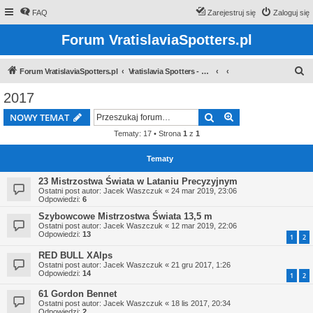
FAQ
Zarejestruj się
Zaloguj się
Forum VratislaviaSpotters.pl
S
Forum VratislaviaSpotters.pl
Vratislavia Spotters - Wroclawska grupa spotterska
z
2017
u
Szukaj
Wyszukiwanie z
NOWY TEMAT
k
Tematy: 17 • Strona
1
z
1
a
j
Tematy
23 Mistrzostwa Świata w Lataniu Precyzyjnym
Ostatni post autor:
Jacek Waszczuk
«
24 mar 2019, 23:06
Odpowiedzi:
6
Szybowcowe Mistrzostwa Świata 13,5 m
Ostatni post autor:
Jacek Waszczuk
«
12 mar 2019, 22:06
Odpowiedzi:
13
1
2
RED BULL XAlps
Ostatni post autor:
Jacek Waszczuk
«
21 gru 2017, 1:26
Odpowiedzi:
14
1
2
61 Gordon Bennet
Ostatni post autor:
Jacek Waszczuk
«
18 lis 2017, 20:34
Odpowiedzi:
2