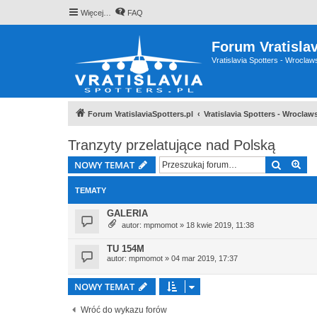
Więcej…
FAQ
Forum Vratislav
Vratislavia Spotters - Wrocla
Forum VratislaviaSpotters.pl
Vratislavia Spotters - Wrocla
Tranzyty przelatujące nad Polską
Szukaj
Wy
NOWY TEMAT
TEMATY
GALERIA
autor:
mpmomot
» 18 kwie 2019, 11:38
TU 154M
autor:
mpmomot
» 04 mar 2019, 17:37
NOWY TEMAT
Wróć do wykazu forów