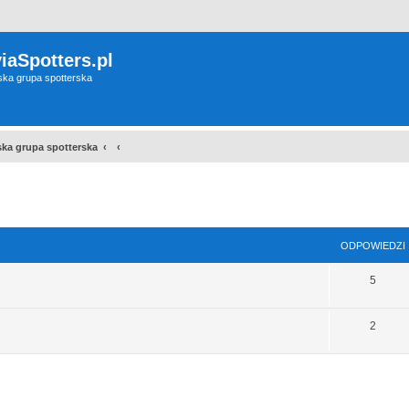
iaSpotters.pl
wska grupa spotterska
wska grupa spotterska
szukiwanie zaawansowane
ODPOWIEDZI
5
2