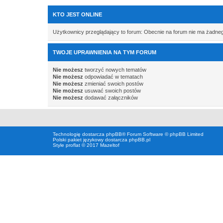
KTO JEST ONLINE
Użytkownicy przeglądający to forum: Obecnie na forum nie ma żadne
TWOJE UPRAWNIENIA NA TYM FORUM
Nie możesz
tworzyć nowych tematów
Nie możesz
odpowiadać w tematach
Nie możesz
zmieniać swoich postów
Nie możesz
usuwać swoich postów
Nie możesz
dodawać załączników
Technologię dostarcza
phpBB
® Forum Software © phpBB Limited
Polski pakiet językowy dostarcza
phpBB.pl
Style proflat © 2017
Mazeltof