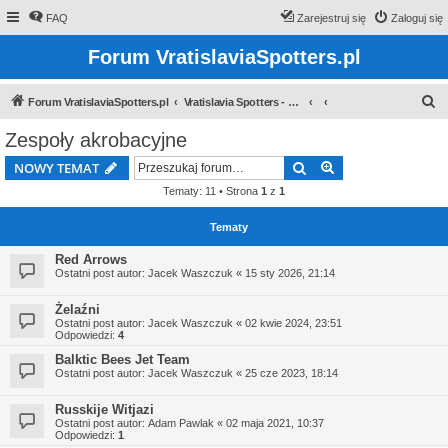
FAQ
Zarejestruj się
Zaloguj się
Forum VratislaviaSpotters.pl
S
Forum VratislaviaSpotters.pl
Vratislavia Spotters - Wroclawska grupa spotterska
z
Zespoły akrobacyjne
u
Szukaj
Wyszukiwanie z
NOWY TEMAT
k
Tematy: 11 • Strona
1
z
1
a
j
Tematy
Red Arrows
Ostatni post autor:
Jacek Waszczuk
«
15 sty 2026, 21:14
Żelaźni
Ostatni post autor:
Jacek Waszczuk
«
02 kwie 2024, 23:51
Odpowiedzi:
4
Balktic Bees Jet Team
Ostatni post autor:
Jacek Waszczuk
«
25 cze 2023, 18:14
Russkije Witjazi
Ostatni post autor:
Adam Pawlak
«
02 maja 2021, 10:37
Odpowiedzi:
1