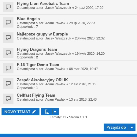
Flying Lion Aerobatic Team
Ostatni post autor:
Jacek Waszczuk
«
24 paź 2020, 17:29
Blue Angels
Ostatni post autor:
Adam Pawlak
«
29 lip 2020, 22:33
Odpowiedzi:
7
Najlepsze grupy w Europie
Ostatni post autor:
Jacek Waszczuk
«
20 kwie 2020, 22:32
Flying Dragons Team
Ostatni post autor:
Jacek Waszczuk
«
19 kwie 2020, 14:20
Odpowiedzi:
2
F-16 Tiger Demo Team
Ostatni post autor:
Adam Pawlak
«
08 mar 2020, 19:47
Zespół Akrobacyjny ORLIK
Ostatni post autor:
Adam Pawlak
«
12 sie 2018, 21:19
Odpowiedzi:
1
Cellfast Flying Team
Ostatni post autor:
Adam Pawlak
«
13 sty 2018, 22:43
NOWY TEMAT
Tematy: 11 • Strona
1
z
1
Przejdź do