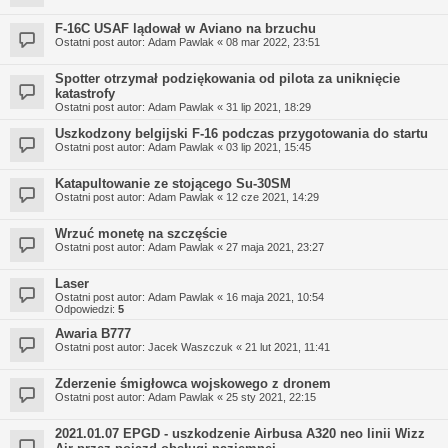
F-16C USAF lądował w Aviano na brzuchu
Ostatni post autor:
Adam Pawlak
«
08 mar 2022, 23:51
Spotter otrzymał podziękowania od pilota za uniknięcie
katastrofy
Ostatni post autor:
Adam Pawlak
«
31 lip 2021, 18:29
Uszkodzony belgijski F-16 podczas przygotowania do startu
Ostatni post autor:
Adam Pawlak
«
03 lip 2021, 15:45
Katapultowanie ze stojącego Su-30SM
Ostatni post autor:
Adam Pawlak
«
12 cze 2021, 14:29
Wrzuć monetę na szczęście
Ostatni post autor:
Adam Pawlak
«
27 maja 2021, 23:27
Laser
Ostatni post autor:
Adam Pawlak
«
16 maja 2021, 10:54
Odpowiedzi:
5
Awaria B777
Ostatni post autor:
Jacek Waszczuk
«
21 lut 2021, 11:41
Zderzenie śmigłowca wojskowego z dronem
Ostatni post autor:
Adam Pawlak
«
25 sty 2021, 22:15
2021.01.07 EPGD - uszkodzenie Airbusa A320 neo linii Wizz