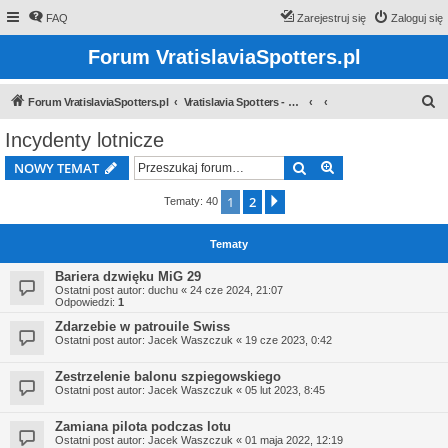
FAQ
Zarejestruj się
Zaloguj się
Forum VratislaviaSpotters.pl
S
Forum VratislaviaSpotters.pl
Vratislavia Spotters - Wroclawska grupa spotterska
z
Incydenty lotnicze
u
Szukaj
Wyszukiwanie z
NOWY TEMAT
k
a
1
2
Następna
Tematy: 40
j
Tematy
Bariera dzwięku MiG 29
Ostatni post autor:
duchu
«
24 cze 2024, 21:07
Odpowiedzi:
1
Zdarzebie w patrouile Swiss
Ostatni post autor:
Jacek Waszczuk
«
19 cze 2023, 0:42
Zestrzelenie balonu szpiegowskiego
Ostatni post autor:
Jacek Waszczuk
«
05 lut 2023, 8:45
Zamiana pilota podczas lotu
Ostatni post autor:
Jacek Waszczuk
«
01 maja 2022, 12:19