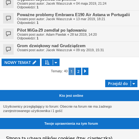
Ostatni post autor:
Jacek Waszczuk
«
04 maja 2019, 21:24
Odpowiedzi:
1
Poważne problemy Embraera E190 Air Astana w Portugalii
Ostatni post autor:
Jacek Waszczuk
«
13 mar 2019, 18:21
Odpowiedzi:
1
Pilot MiGa-29 zemdlał po lądowaniu
Ostatni post autor:
Adam Pawlak
«
28 lut 2019, 14:20
Odpowiedzi:
1
Grom dzwiękowy nad Grudziądzem
Ostatni post autor:
Jacek Waszczuk
«
09 sty 2019, 15:31
NOWY TEMAT
1
2
Następna
Tematy: 40
Przejdź do
Kto jest online
Użytkownicy przeglądający to forum: Obecnie na forum nie ma żadnego
zarejestrowanego użytkownika i 1 gość
Twoje uprawnienia na tym forum
Nie możesz
tworzyć nowych tematów
Strona ta używa plików cookies (tzw. ciasteczka)
Nie możesz
odpowiadać w tematach