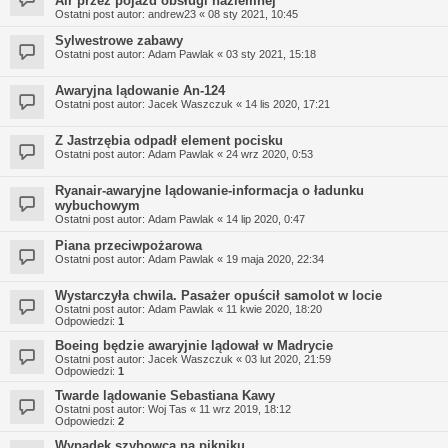
Air przez pojazd obsługi naziemnej
Ostatni post autor:
andrew23
«
08 sty 2021, 10:45
Sylwestrowe zabawy
Ostatni post autor:
Adam Pawlak
«
03 sty 2021, 15:18
Awaryjna lądowanie An-124
Ostatni post autor:
Jacek Waszczuk
«
14 lis 2020, 17:21
Z Jastrzębia odpadł element pocisku
Ostatni post autor:
Adam Pawlak
«
24 wrz 2020, 0:53
Ryanair-awaryjne lądowanie-informacja o ładunku
wybuchowym
Ostatni post autor:
Adam Pawlak
«
14 lip 2020, 0:47
Piana przeciwpożarowa
Ostatni post autor:
Adam Pawlak
«
19 maja 2020, 22:34
Wystarczyła chwila. Pasażer opuścił samolot w locie
Ostatni post autor:
Adam Pawlak
«
11 kwie 2020, 18:20
Odpowiedzi:
1
Boeing będzie awaryjnie lądował w Madrycie
Ostatni post autor:
Jacek Waszczuk
«
03 lut 2020, 21:59
Odpowiedzi:
1
Twarde lądowanie Sebastiana Kawy
Ostatni post autor:
Woj Tas
«
11 wrz 2019, 18:12
Odpowiedzi:
2
Wypadek szybowca na pikniku