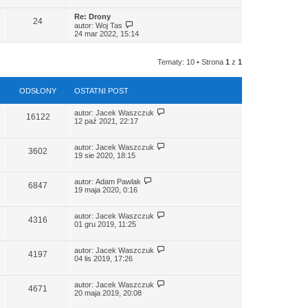
s
j
t
z
n
l
Re: Drony
y
o
24
n
W
autor:
Woj Tas
p
w
a
y
24 mar 2022, 15:14
o
s
j
ś
s
z
n
w
t
y
o
i
p
Tematy: 10 • Strona
1
z
1
w
e
o
s
t
s
z
l
t
y
n
ODSŁONY
OSTATNI POST
p
a
o
j
W
s
autor:
Jacek Waszczuk
n
16122
y
t
12 paź 2021, 22:17
o
ś
w
w
s
i
W
autor:
Jacek Waszczuk
z
3602
e
y
19 sie 2020, 18:15
y
t
ś
p
l
w
o
n
i
W
s
autor:
Adam Pawlak
6847
a
e
y
t
19 maja 2020, 0:16
j
t
ś
n
l
w
o
n
i
W
autor:
Jacek Waszczuk
w
4316
a
e
y
01 gru 2019, 11:25
s
j
t
ś
z
n
l
w
y
o
n
i
W
autor:
Jacek Waszczuk
p
w
4197
a
e
y
04 lis 2019, 17:26
o
s
j
t
ś
s
z
n
l
w
t
y
o
n
i
W
autor:
Jacek Waszczuk
p
w
4671
a
e
y
20 maja 2019, 20:08
o
s
j
t
ś
s
z
n
l