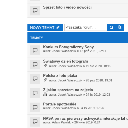
Sprzet foto i video nowości
Szukaj
Wy
NOWY TEMAT
TEMATY
Konkurs Fotograficzny Sony
autor:
Jacek Waszczuk
» 12 paź 2021, 22:17
Światowy dzień fotografii
autor:
Jacek Waszczuk
» 19 sie 2020, 18:15
Polska z lotu ptaka
autor:
Jacek Waszczuk
» 28 paź 2018, 19:31
Z jakim sprzetem na zdjęcia
autor:
Jacek Waszczuk
» 24 lis 2019, 12:03
Portale spotterskie
autor:
Jacek Waszczuk
» 04 lis 2019, 17:26
NASA po raz pierwszy uchwyciła interakcje fa
autor:
Adam Pawlak
» 26 kwie 2019, 0:24