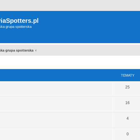
iaSpotters.pl
wska grupa spotterska
wska grupa spotterska
TEMATY
25
16
4
0