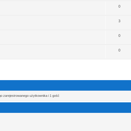
0
3
0
0
go zarejestrowanego użytkownika i 1 gość