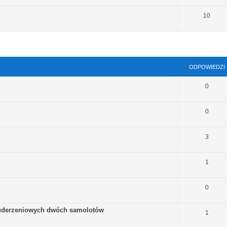
10
szukiwanie zaawansowane
ODPOWIEDZI
0
0
3
1
0
l uderzeniowych dwóch samolotów
1