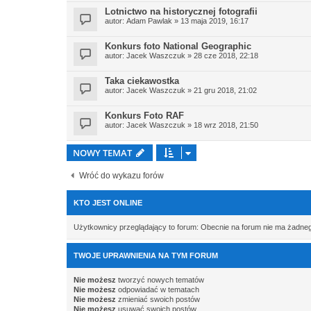
Lotnictwo na historycznej fotografii
autor:
Adam Pawlak
» 13 maja 2019, 16:17
Konkurs foto National Geographic
autor:
Jacek Waszczuk
» 28 cze 2018, 22:18
Taka ciekawostka
autor:
Jacek Waszczuk
» 21 gru 2018, 21:02
Konkurs Foto RAF
autor:
Jacek Waszczuk
» 18 wrz 2018, 21:50
NOWY TEMAT
Wróć do wykazu forów
KTO JEST ONLINE
Użytkownicy przeglądający to forum: Obecnie na forum nie ma żadne
TWOJE UPRAWNIENIA NA TYM FORUM
Nie możesz
tworzyć nowych tematów
Nie możesz
odpowiadać w tematach
Nie możesz
zmieniać swoich postów
Nie możesz
usuwać swoich postów