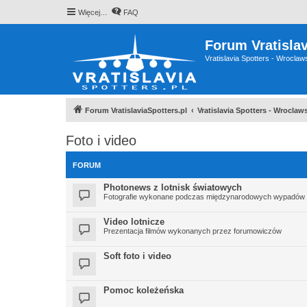
Więcej…
FAQ
Forum Vratislav
Vratislavia Spotters - Wrocla
Forum VratislaviaSpotters.pl
Vratislavia Spotters - Wrocla
Foto i video
FORUM
Photonews z lotnisk światowych
Fotografie wykonane podczas międzynarodowych wypadów
Video lotnicze
Prezentacja filmów wykonanych przez forumowiczów
Soft foto i video
Pomoc koleżeńska