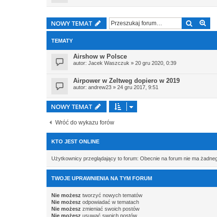
Szukaj
Wy
NOWY TEMAT
TEMATY
Airshow w Polsce
autor:
Jacek Waszczuk
» 20 gru 2020, 0:39
Airpower w Zeltweg dopiero w 2019
autor:
andrew23
» 24 gru 2017, 9:51
NOWY TEMAT
Wróć do wykazu forów
KTO JEST ONLINE
Użytkownicy przeglądający to forum: Obecnie na forum nie ma żadne
TWOJE UPRAWNIENIA NA TYM FORUM
Nie możesz
tworzyć nowych tematów
Nie możesz
odpowiadać w tematach
Nie możesz
zmieniać swoich postów
Nie możesz
usuwać swoich postów