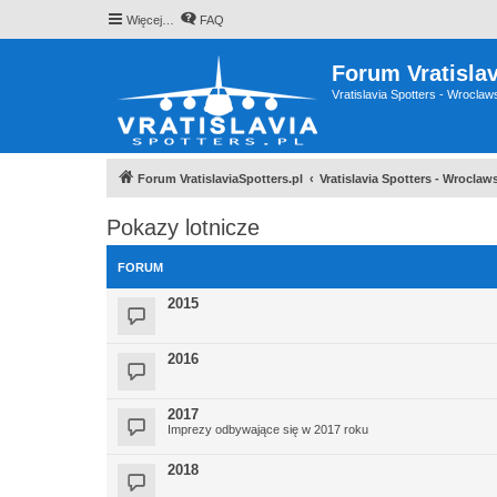
Więcej…
FAQ
Forum Vratislav
Vratislavia Spotters - Wrocla
Forum VratislaviaSpotters.pl
Vratislavia Spotters - Wrocla
Pokazy lotnicze
FORUM
2015
2016
2017
Imprezy odbywające się w 2017 roku
2018