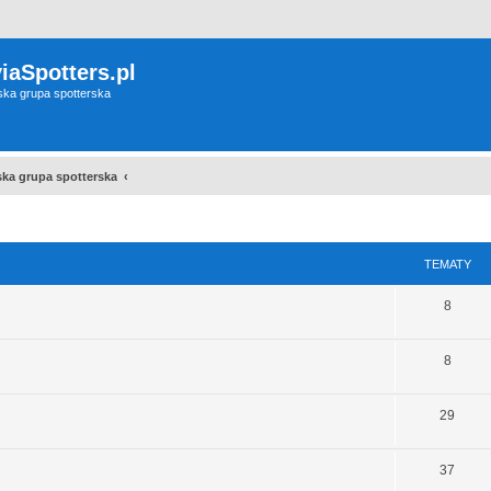
iaSpotters.pl
wska grupa spotterska
wska grupa spotterska
TEMATY
8
8
29
37