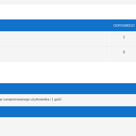
szukiwanie zaawansowane
ODPOWIEDZI
1
0
go zarejestrowanego użytkownika i 1 gość