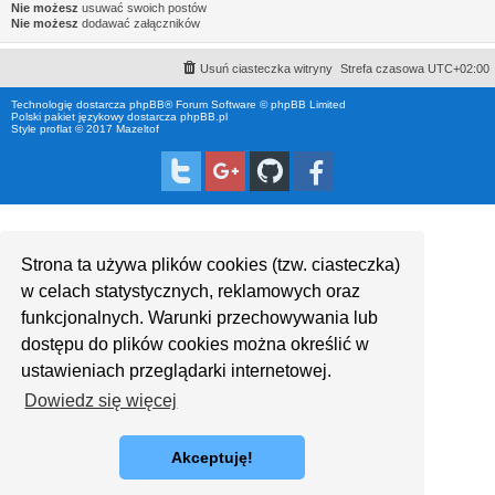
Nie możesz
usuwać swoich postów
Nie możesz
dodawać załączników
Usuń ciasteczka witryny
Strefa czasowa
UTC+02:00
Technologię dostarcza
phpBB
® Forum Software © phpBB Limited
Polski pakiet językowy dostarcza
phpBB.pl
Style proflat © 2017
Mazeltof
Strona ta używa plików cookies (tzw. ciasteczka)
w celach statystycznych, reklamowych oraz
funkcjonalnych. Warunki przechowywania lub
dostępu do plików cookies można określić w
ustawieniach przeglądarki internetowej.
Dowiedz się więcej
Akceptuję!