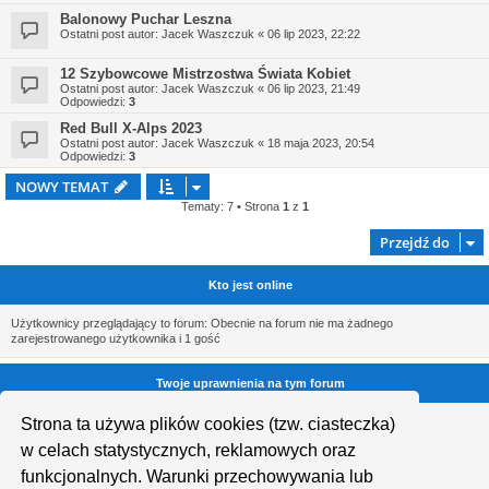
Balonowy Puchar Leszna
Ostatni post autor:
Jacek Waszczuk
«
06 lip 2023, 22:22
12 Szybowcowe Mistrzostwa Świata Kobiet
Ostatni post autor:
Jacek Waszczuk
«
06 lip 2023, 21:49
Odpowiedzi:
3
Red Bull X-Alps 2023
Ostatni post autor:
Jacek Waszczuk
«
18 maja 2023, 20:54
Odpowiedzi:
3
NOWY TEMAT
Tematy: 7 • Strona
1
z
1
Przejdź do
Kto jest online
Użytkownicy przeglądający to forum: Obecnie na forum nie ma żadnego
zarejestrowanego użytkownika i 1 gość
Twoje uprawnienia na tym forum
Nie możesz
tworzyć nowych tematów
Strona ta używa plików cookies (tzw. ciasteczka)
Nie możesz
odpowiadać w tematach
w celach statystycznych, reklamowych oraz
Nie możesz
zmieniać swoich postów
Nie możesz
usuwać swoich postów
funkcjonalnych. Warunki przechowywania lub
Nie możesz
dodawać załączników