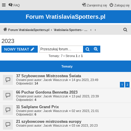
FAQ
Zarejestruj się
Zaloguj się
Forum VratislaviaSpotters.pl
S
Forum VratislaviaSpotters.pl
Vratislavia Spotters - Wroclawska grupa spotterska
z
2023
u
Szukaj
Wyszukiwanie z
NOWY TEMAT
k
Tematy: 7 • Strona
1
z
1
a
j
Tematy
37 Szybowcowe Mistrzostwa Świata
Ostatni post autor:
Jacek Waszczuk
«
14 gru 2023, 23:49
Odpowiedzi:
14
1
2
66 Puchar Gordona Bennetta 2023
Ostatni post autor:
Jacek Waszczuk
«
13 paź 2023, 23:39
Odpowiedzi:
4
11 Sailplane Grand Prix
Ostatni post autor:
Jacek Waszczuk
«
02 wrz 2023, 21:01
Odpowiedzi:
6
21 szybowcowe mistrzostwa europy
Ostatni post autor:
Jacek Waszczuk
«
03 sie 2023, 20:23