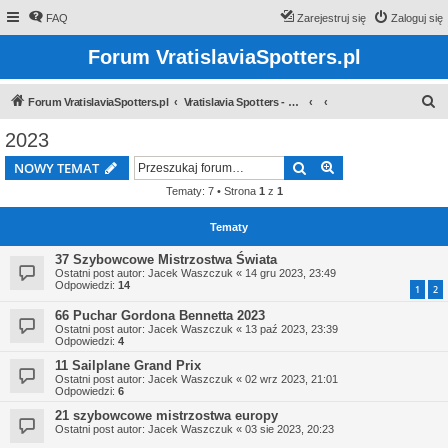
FAQ
Zarejestruj się
Zaloguj się
Forum VratislaviaSpotters.pl
S
Forum VratislaviaSpotters.pl
Vratislavia Spotters - Wroclawska grupa spotterska
z
2023
u
Szukaj
Wyszukiwanie z
NOWY TEMAT
k
Tematy: 7 • Strona
1
z
1
a
j
Tematy
37 Szybowcowe Mistrzostwa Świata
Ostatni post autor:
Jacek Waszczuk
«
14 gru 2023, 23:49
Odpowiedzi:
14
1
2
66 Puchar Gordona Bennetta 2023
Ostatni post autor:
Jacek Waszczuk
«
13 paź 2023, 23:39
Odpowiedzi:
4
11 Sailplane Grand Prix
Ostatni post autor:
Jacek Waszczuk
«
02 wrz 2023, 21:01
Odpowiedzi:
6
21 szybowcowe mistrzostwa europy
Ostatni post autor:
Jacek Waszczuk
«
03 sie 2023, 20:23