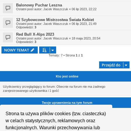
Balonowy Puchar Leszna
Ostatni post autor:
Jacek Waszczuk
«
06 lip 2023, 22:22
12 Szybowcowe Mistrzostwa Świata Kobiet
Ostatni post autor:
Jacek Waszczuk
«
06 lip 2023, 21:49
Odpowiedzi:
3
Red Bull X-Alps 2023
Ostatni post autor:
Jacek Waszczuk
«
18 maja 2023, 20:54
Odpowiedzi:
3
NOWY TEMAT
Tematy: 7 • Strona
1
z
1
Przejdź do
Kto jest online
Użytkownicy przeglądający to forum: Obecnie na forum nie ma żadnego
zarejestrowanego użytkownika i 1 gość
Twoje uprawnienia na tym forum
Nie możesz
tworzyć nowych tematów
Strona ta używa plików cookies (tzw. ciasteczka)
Nie możesz
odpowiadać w tematach
w celach statystycznych, reklamowych oraz
Nie możesz
zmieniać swoich postów
Nie możesz
usuwać swoich postów
funkcjonalnych. Warunki przechowywania lub
Nie możesz
dodawać załączników