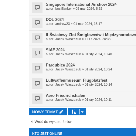
Singapore International Airshow 2024
autor:
kosiiflanker
» 03 mar 2024, 8:52
DOL 2024
autor:
andrew23
» 01 mar 2024, 16:17
II Światowy Zlot Śmigłowców i Międzynarodo
autor:
Jacek Waszczuk
» 11 lut 2024, 20:33
SIAF 2024
autor:
Jacek Waszczuk
» 01 sty 2024, 10:40
Pardubice 2024
autor:
Jacek Waszczuk
» 01 sty 2024, 10:24
Luftwaffenmuseum Flugplatzfest
autor:
Jacek Waszczuk
» 01 sty 2024, 10:14
Aero Friedrichshafen
autor:
Jacek Waszczuk
» 01 sty 2024, 10:11
NOWY TEMAT
Wróć do wykazu forów
KTO JEST ONLINE