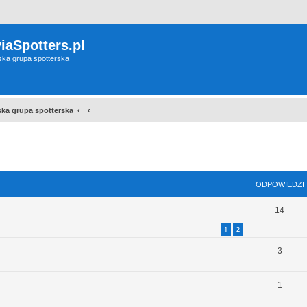
iaSpotters.pl
wska grupa spotterska
wska grupa spotterska
szukiwanie zaawansowane
ODPOWIEDZI
14
1
2
3
1