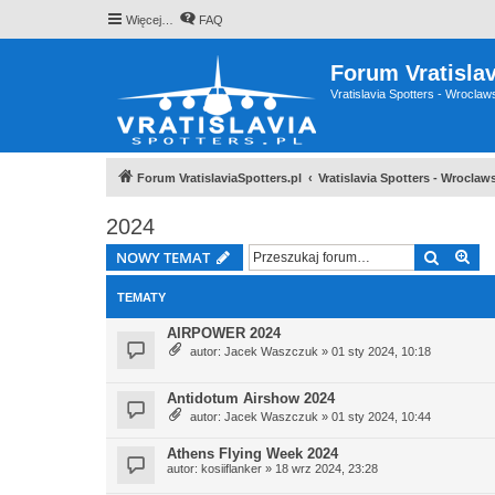
Więcej…
FAQ
Forum Vratislav
Vratislavia Spotters - Wrocla
Forum VratislaviaSpotters.pl
Vratislavia Spotters - Wrocla
2024
Szukaj
Wy
NOWY TEMAT
TEMATY
AIRPOWER 2024
autor:
Jacek Waszczuk
» 01 sty 2024, 10:18
Antidotum Airshow 2024
autor:
Jacek Waszczuk
» 01 sty 2024, 10:44
Athens Flying Week 2024
autor:
kosiiflanker
» 18 wrz 2024, 23:28