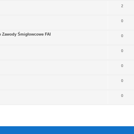
2
0
we Zawody Śmigłowcowe FAI
0
0
0
0
0