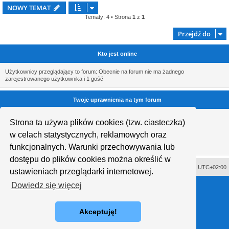
NOWY TEMAT
Tematy: 4 • Strona
1
z
1
Przejdź do
Kto jest online
Użytkownicy przeglądający to forum: Obecnie na forum nie ma żadnego
zarejestrowanego użytkownika i 1 gość
Twoje uprawnienia na tym forum
Nie możesz
tworzyć nowych tematów
Strona ta używa plików cookies (tzw. ciasteczka)
Nie możesz
odpowiadać w tematach
Nie możesz
zmieniać swoich postów
w celach statystycznych, reklamowych oraz
Nie możesz
usuwać swoich postów
funkcjonalnych. Warunki przechowywania lub
Nie możesz
dodawać załączników
dostępu do plików cookies można określić w
Usuń ciasteczka witryny
Strefa czasowa
UTC+02:00
ustawieniach przeglądarki internetowej.
Technologię dostarcza
phpBB
® Forum Software © phpBB Limited
Dowiedz się więcej
Polski pakiet językowy dostarcza
phpBB.pl
Style proflat © 2017
Mazeltof
Akceptuję!