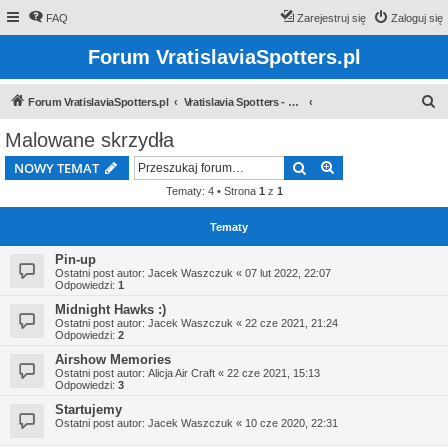
FAQ
Zarejestruj się
Zaloguj się
Forum VratislaviaSpotters.pl
S
Forum VratislaviaSpotters.pl
Vratislavia Spotters - Wroclawska grupa spotterska
z
Malowane skrzydła
u
Szukaj
Wyszukiwanie z
NOWY TEMAT
k
Tematy: 4 • Strona
1
z
1
a
j
Tematy
Pin-up
Ostatni post autor:
Jacek Waszczuk
«
07 lut 2022, 22:07
Odpowiedzi:
1
Midnight Hawks :)
Ostatni post autor:
Jacek Waszczuk
«
22 cze 2021, 21:24
Odpowiedzi:
2
Airshow Memories
Ostatni post autor:
Alicja Air Craft
«
22 cze 2021, 15:13
Odpowiedzi:
3
Startujemy
Ostatni post autor:
Jacek Waszczuk
«
10 cze 2020, 22:31