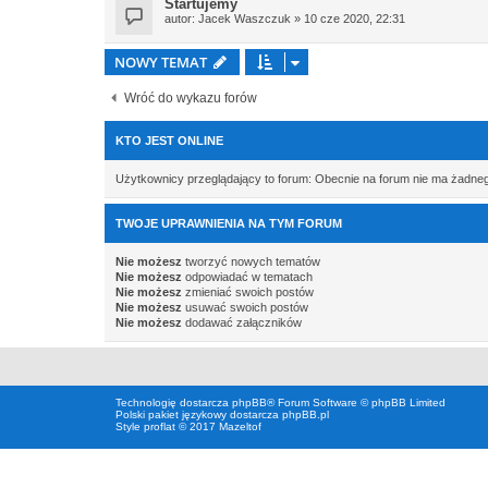
Startujemy
autor:
Jacek Waszczuk
» 10 cze 2020, 22:31
NOWY TEMAT
Wróć do wykazu forów
KTO JEST ONLINE
Użytkownicy przeglądający to forum: Obecnie na forum nie ma żadne
TWOJE UPRAWNIENIA NA TYM FORUM
Nie możesz
tworzyć nowych tematów
Nie możesz
odpowiadać w tematach
Nie możesz
zmieniać swoich postów
Nie możesz
usuwać swoich postów
Nie możesz
dodawać załączników
Technologię dostarcza
phpBB
® Forum Software © phpBB Limited
Polski pakiet językowy dostarcza
phpBB.pl
Style proflat © 2017
Mazeltof