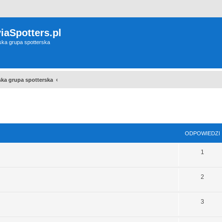
iaSpotters.pl
wska grupa spotterska
wska grupa spotterska
szukiwanie zaawansowane
ODPOWIEDZI
1
2
3