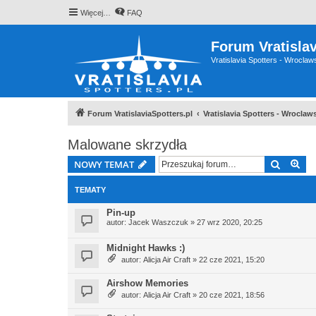
Więcej…
FAQ
Forum Vratislav
Vratislavia Spotters - Wrocla
Forum VratislaviaSpotters.pl
Vratislavia Spotters - Wrocla
Malowane skrzydła
Szukaj
Wy
NOWY TEMAT
TEMATY
Pin-up
autor:
Jacek Waszczuk
» 27 wrz 2020, 20:25
Midnight Hawks :)
autor:
Alicja Air Craft
» 22 cze 2021, 15:20
Airshow Memories
autor:
Alicja Air Craft
» 20 cze 2021, 18:56