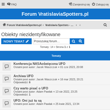
FAQ
Zarejestruj się
Zaloguj się
Forum VratislaviaSpotters.pl
S
Forum VratislaviaSpotters.pl
Vratislavia Spotters - Wroclawska grupa spotterska
z
Obiekty niezidentyfikowane
u
Szukaj
Wyszukiwanie z
NOWY TEMAT
k
Tematy: 14 • Strona
1
z
1
a
j
Tematy
Konferencja NASAoświęcona UFO
Ostatni post autor:
Jacek Waszczuk
«
01 cze 2023, 20:08
Archiwa UFO
Ostatni post autor:
Jacek Waszczuk
«
16 mar 2023, 20:21
Odpowiedzi:
6
Czy warto pisać o UFO
Ostatni post autor:
Adam Pawlak
«
13 sie 2022, 23:25
Odpowiedzi:
1
UFO: Oni już tu są
Ostatni post autor:
Adam Pawlak
«
25 kwie 2021, 13:34