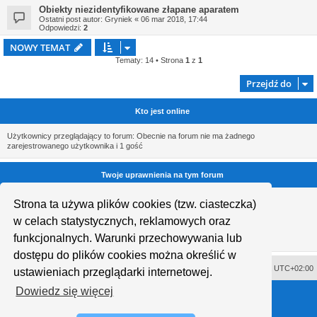
Obiekty niezidentyfikowane złapane aparatem
Ostatni post autor:
Gryniek
«
06 mar 2018, 17:44
Odpowiedzi:
2
NOWY TEMAT
Tematy: 14 • Strona
1
z
1
Przejdź do
Kto jest online
Użytkownicy przeglądający to forum: Obecnie na forum nie ma żadnego
zarejestrowanego użytkownika i 1 gość
Twoje uprawnienia na tym forum
Nie możesz
tworzyć nowych tematów
Strona ta używa plików cookies (tzw. ciasteczka)
Nie możesz
odpowiadać w tematach
w celach statystycznych, reklamowych oraz
Nie możesz
zmieniać swoich postów
Nie możesz
usuwać swoich postów
funkcjonalnych. Warunki przechowywania lub
Nie możesz
dodawać załączników
dostępu do plików cookies można określić w
Usuń ciasteczka witryny
Strefa czasowa
UTC+02:00
ustawieniach przeglądarki internetowej.
Dowiedz się więcej
Technologię dostarcza
phpBB
® Forum Software © phpBB Limited
Polski pakiet językowy dostarcza
phpBB.pl
Style proflat © 2017
Mazeltof