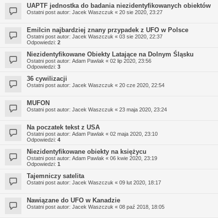
UAPTF jednostka do badania niezidentyfikowanych obiektów
Ostatni post autor:
Jacek Waszczuk
«
20 sie 2020, 23:27
Emilcin najbardziej znany przypadek z UFO w Polsce
Ostatni post autor:
Jacek Waszczuk
«
03 sie 2020, 22:37
Odpowiedzi:
2
Niezidentyfikowane Obiekty Latające na Dolnym Śląsku
Ostatni post autor:
Adam Pawlak
«
02 lip 2020, 23:56
Odpowiedzi:
3
36 cywilizacji
Ostatni post autor:
Jacek Waszczuk
«
20 cze 2020, 22:54
MUFON
Ostatni post autor:
Jacek Waszczuk
«
23 maja 2020, 23:24
Na poczatek tekst z USA
Ostatni post autor:
Adam Pawlak
«
02 maja 2020, 23:10
Odpowiedzi:
4
Niezidentyfikowane obiekty na księżycu
Ostatni post autor:
Adam Pawlak
«
06 kwie 2020, 23:19
Odpowiedzi:
1
Tajemniczy satelita
Ostatni post autor:
Jacek Waszczuk
«
09 lut 2020, 18:17
Nawiązane do UFO w Kanadzie
Ostatni post autor:
Jacek Waszczuk
«
08 paź 2018, 18:05