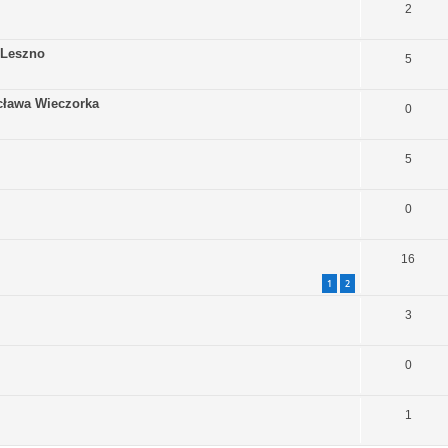
2
 Leszno
5
cława Wieczorka
0
5
0
16
1
2
3
0
1