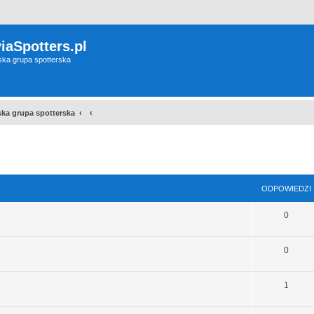
iaSpotters.pl
wska grupa spotterska
wska grupa spotterska
szukiwanie zaawansowane
ODPOWIEDZI
0
0
1