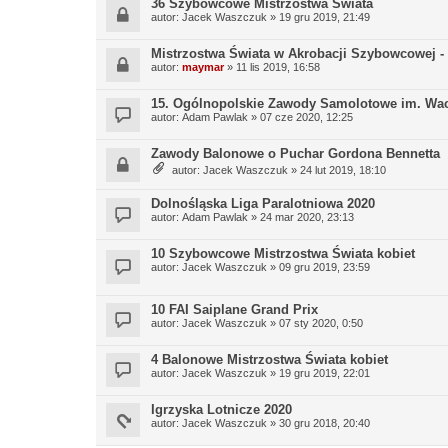
36 Szybowcowe Mistrzostwa Świata
autor:
Jacek Waszczuk
» 19 gru 2019, 21:49
Mistrzostwa Świata w Akrobacji Szybowcowej -
autor:
maymar
» 11 lis 2019, 16:58
15. Ogólnopolskie Zawody Samolotowe im. Wa
autor:
Adam Pawlak
» 07 cze 2020, 12:25
Zawody Balonowe o Puchar Gordona Bennetta
autor:
Jacek Waszczuk
» 24 lut 2019, 18:10
Dolnośląska Liga Paralotniowa 2020
autor:
Adam Pawlak
» 24 mar 2020, 23:13
10 Szybowcowe Mistrzostwa Świata kobiet
autor:
Jacek Waszczuk
» 09 gru 2019, 23:59
10 FAI Saiplane Grand Prix
autor:
Jacek Waszczuk
» 07 sty 2020, 0:50
4 Balonowe Mistrzostwa Świata kobiet
autor:
Jacek Waszczuk
» 19 gru 2019, 22:01
Igrzyska Lotnicze 2020
autor:
Jacek Waszczuk
» 30 gru 2018, 20:40