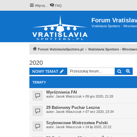
Więcej…
FAQ
Forum Vratislav
Vratislavia Spotters - Wrocla
Forum VratislaviaSpotters.pl
Vratislavia Spotters - Wrocla
2020
Szukaj
Wy
NOWY TEMAT
TEMATY
Wyróżnienia FAI
autor:
Jacek Waszczuk
» 09 gru 2020, 21:28
29 Balonowy Puchar Leszna
autor:
Jacek Waszczuk
» 07 wrz 2020, 23:34
Szybowcowe Mistrzostwa Polski
autor:
Jacek Waszczuk
» 24 lip 2020, 22:22