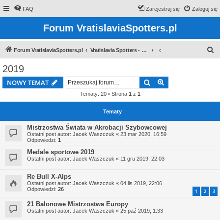
FAQ
Zarejestruj się
Zaloguj się
Forum VratislaviaSpotters.pl
S
Forum VratislaviaSpotters.pl
Vratislavia Spotters - Wroclawska grupa spotterska
z
2019
u
Szukaj
Wyszukiwanie z
NOWY TEMAT
k
Tematy: 20 • Strona
1
z
1
a
j
Tematy
Mistrzostwa Świata w Akrobacji Szybowcowej
Ostatni post autor:
Jacek Waszczuk
«
23 mar 2020, 16:59
Odpowiedzi:
1
Medale sportowe 2019
Ostatni post autor:
Jacek Waszczuk
«
11 gru 2019, 22:03
Re Bull X-Alps
Ostatni post autor:
Jacek Waszczuk
«
04 lis 2019, 22:06
Odpowiedzi:
26
1
2
3
21 Balonowe Mistrzostwa Europy
Ostatni post autor:
Jacek Waszczuk
«
25 paź 2019, 1:33