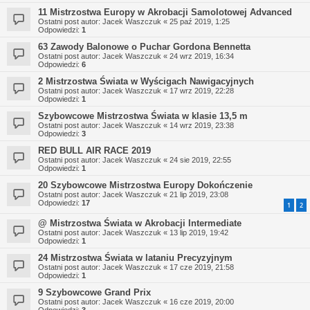
11 Mistrzostwa Europy w Akrobacji Samolotowej Advanced
Ostatni post autor:
Jacek Waszczuk
«
25 paź 2019, 1:25
Odpowiedzi:
1
63 Zawody Balonowe o Puchar Gordona Bennetta
Ostatni post autor:
Jacek Waszczuk
«
24 wrz 2019, 16:34
Odpowiedzi:
6
2 Mistrzostwa Świata w Wyścigach Nawigacyjnych
Ostatni post autor:
Jacek Waszczuk
«
17 wrz 2019, 22:28
Odpowiedzi:
1
Szybowcowe Mistrzostwa Świata w klasie 13,5 m
Ostatni post autor:
Jacek Waszczuk
«
14 wrz 2019, 23:38
Odpowiedzi:
3
RED BULL AIR RACE 2019
Ostatni post autor:
Jacek Waszczuk
«
24 sie 2019, 22:55
Odpowiedzi:
1
20 Szybowcowe Mistrzostwa Europy Dokończenie
Ostatni post autor:
Jacek Waszczuk
«
21 lip 2019, 23:08
Odpowiedzi:
17
1
2
@ Mistrzostwa Świata w Akrobacji Intermediate
Ostatni post autor:
Jacek Waszczuk
«
13 lip 2019, 19:42
Odpowiedzi:
1
24 Mistrzostwa Świata w lataniu Precyzyjnym
Ostatni post autor:
Jacek Waszczuk
«
17 cze 2019, 21:58
Odpowiedzi:
1
9 Szybowcowe Grand Prix
Ostatni post autor:
Jacek Waszczuk
«
16 cze 2019, 20:00