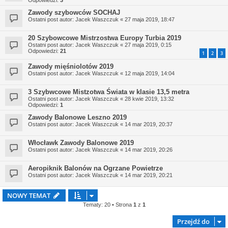
Odpowiedzi:
3
Zawody szybowców SOCHAJ
Ostatni post autor:
Jacek Waszczuk
«
27 maja 2019, 18:47
20 Szybowcowe Mistrzostwa Europy Turbia 2019
Ostatni post autor:
Jacek Waszczuk
«
27 maja 2019, 0:15
Odpowiedzi:
21
1
2
3
Zawody mięśniolotów 2019
Ostatni post autor:
Jacek Waszczuk
«
12 maja 2019, 14:04
3 Szybwcowe Mistzotwa Świata w klasie 13,5 metra
Ostatni post autor:
Jacek Waszczuk
«
28 kwie 2019, 13:32
Odpowiedzi:
1
Zawody Balonowe Leszno 2019
Ostatni post autor:
Jacek Waszczuk
«
14 mar 2019, 20:37
Włocławk Zawody Balonowe 2019
Ostatni post autor:
Jacek Waszczuk
«
14 mar 2019, 20:26
Aeropiknik Balonów na Ogrzane Powietrze
Ostatni post autor:
Jacek Waszczuk
«
14 mar 2019, 20:21
NOWY TEMAT
Tematy: 20 • Strona
1
z
1
Przejdź do