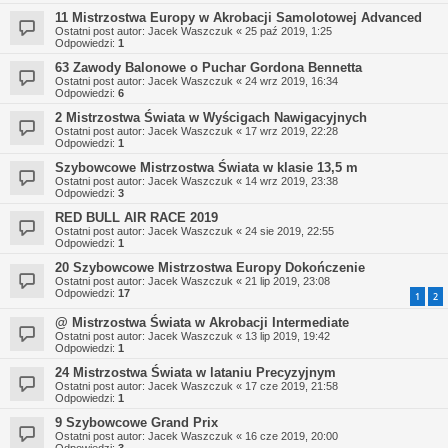
11 Mistrzostwa Europy w Akrobacji Samolotowej Advanced
Ostatni post autor:
Jacek Waszczuk
«
25 paź 2019, 1:25
Odpowiedzi:
1
63 Zawody Balonowe o Puchar Gordona Bennetta
Ostatni post autor:
Jacek Waszczuk
«
24 wrz 2019, 16:34
Odpowiedzi:
6
2 Mistrzostwa Świata w Wyścigach Nawigacyjnych
Ostatni post autor:
Jacek Waszczuk
«
17 wrz 2019, 22:28
Odpowiedzi:
1
Szybowcowe Mistrzostwa Świata w klasie 13,5 m
Ostatni post autor:
Jacek Waszczuk
«
14 wrz 2019, 23:38
Odpowiedzi:
3
RED BULL AIR RACE 2019
Ostatni post autor:
Jacek Waszczuk
«
24 sie 2019, 22:55
Odpowiedzi:
1
20 Szybowcowe Mistrzostwa Europy Dokończenie
Ostatni post autor:
Jacek Waszczuk
«
21 lip 2019, 23:08
Odpowiedzi:
17
1
2
@ Mistrzostwa Świata w Akrobacji Intermediate
Ostatni post autor:
Jacek Waszczuk
«
13 lip 2019, 19:42
Odpowiedzi:
1
24 Mistrzostwa Świata w lataniu Precyzyjnym
Ostatni post autor:
Jacek Waszczuk
«
17 cze 2019, 21:58
Odpowiedzi:
1
9 Szybowcowe Grand Prix
Ostatni post autor:
Jacek Waszczuk
«
16 cze 2019, 20:00