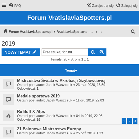
FAQ
Zarejestruj się
Zaloguj się
Forum VratislaviaSpotters.pl
S
Forum VratislaviaSpotters.pl
Vratislavia Spotters - Wroclawska grupa spotterska
z
2019
u
Szukaj
Wyszukiwanie z
NOWY TEMAT
k
Tematy: 20 • Strona
1
z
1
a
j
Tematy
Mistrzostwa Świata w Akrobacji Szybowcowej
Ostatni post autor:
Jacek Waszczuk
«
23 mar 2020, 16:59
Odpowiedzi:
1
Medale sportowe 2019
Ostatni post autor:
Jacek Waszczuk
«
11 gru 2019, 22:03
Re Bull X-Alps
Ostatni post autor:
Jacek Waszczuk
«
04 lis 2019, 22:06
Odpowiedzi:
26
1
2
3
21 Balonowe Mistrzostwa Europy
Ostatni post autor:
Jacek Waszczuk
«
25 paź 2019, 1:33