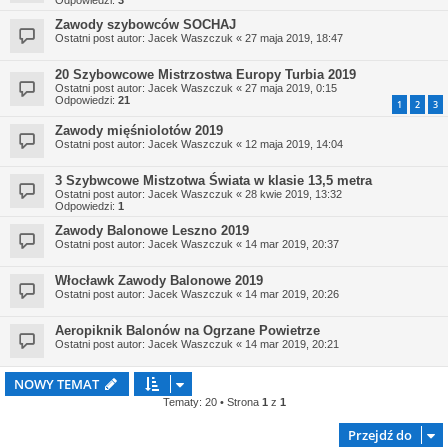
Odpowiedzi:
3
Zawody szybowców SOCHAJ
Ostatni post autor:
Jacek Waszczuk
«
27 maja 2019, 18:47
20 Szybowcowe Mistrzostwa Europy Turbia 2019
Ostatni post autor:
Jacek Waszczuk
«
27 maja 2019, 0:15
Odpowiedzi:
21
1
2
3
Zawody mięśniolotów 2019
Ostatni post autor:
Jacek Waszczuk
«
12 maja 2019, 14:04
3 Szybwcowe Mistzotwa Świata w klasie 13,5 metra
Ostatni post autor:
Jacek Waszczuk
«
28 kwie 2019, 13:32
Odpowiedzi:
1
Zawody Balonowe Leszno 2019
Ostatni post autor:
Jacek Waszczuk
«
14 mar 2019, 20:37
Włocławk Zawody Balonowe 2019
Ostatni post autor:
Jacek Waszczuk
«
14 mar 2019, 20:26
Aeropiknik Balonów na Ogrzane Powietrze
Ostatni post autor:
Jacek Waszczuk
«
14 mar 2019, 20:21
NOWY TEMAT
Tematy: 20 • Strona
1
z
1
Przejdź do