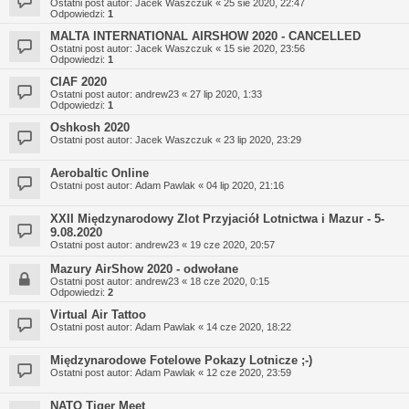
Ostatni post autor:
Jacek Waszczuk
«
25 sie 2020, 22:47
Odpowiedzi:
1
MALTA INTERNATIONAL AIRSHOW 2020 - CANCELLED
Ostatni post autor:
Jacek Waszczuk
«
15 sie 2020, 23:56
Odpowiedzi:
1
CIAF 2020
Ostatni post autor:
andrew23
«
27 lip 2020, 1:33
Odpowiedzi:
1
Oshkosh 2020
Ostatni post autor:
Jacek Waszczuk
«
23 lip 2020, 23:29
Aerobaltic Online
Ostatni post autor:
Adam Pawlak
«
04 lip 2020, 21:16
XXII Międzynarodowy Zlot Przyjaciół Lotnictwa i Mazur - 5-
9.08.2020
Ostatni post autor:
andrew23
«
19 cze 2020, 20:57
Mazury AirShow 2020 - odwołane
Ostatni post autor:
andrew23
«
18 cze 2020, 0:15
Odpowiedzi:
2
Virtual Air Tattoo
Ostatni post autor:
Adam Pawlak
«
14 cze 2020, 18:22
Międzynarodowe Fotelowe Pokazy Lotnicze ;-)
Ostatni post autor:
Adam Pawlak
«
12 cze 2020, 23:59
NATO Tiger Meet