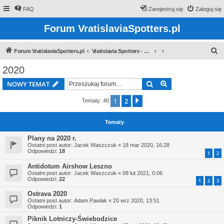
FAQ
Zarejestruj się
Zaloguj się
Forum VratislaviaSpotters.pl
S
Forum VratislaviaSpotters.pl
Vratislavia Spotters - Wroclawska grupa spotterska
z
2020
u
Szukaj
Wyszukiwanie z
NOWY TEMAT
k
a
1
2
Następna
Tematy: 40
j
Tematy
Plany na 2020 r.
Ostatni post autor:
Jacek Waszczuk
«
18 mar 2020, 16:28
Odpowiedzi:
18
1
2
Antidotum Airshow Leszno
Ostatni post autor:
Jacek Waszczuk
«
08 lut 2021, 0:06
Odpowiedzi:
22
1
2
3
Ostrava 2020
Ostatni post autor:
Adam Pawlak
«
20 wrz 2020, 13:51
Odpowiedzi:
1
Piknik Lotniczy-Świebodzice