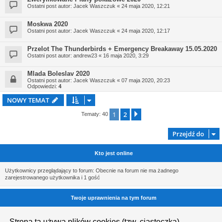
Ostatni post autor:
Jacek Waszczuk
«
24 maja 2020, 12:21
Moskwa 2020
Ostatni post autor:
Jacek Waszczuk
«
24 maja 2020, 12:17
Przelot The Thunderbirds + Emergency Breakaway 15.05.2020
Ostatni post autor:
andrew23
«
16 maja 2020, 3:29
Mlada Boleslav 2020
Ostatni post autor:
Jacek Waszczuk
«
07 maja 2020, 20:23
Odpowiedzi:
4
NOWY TEMAT
1
2
Następna
Tematy: 40
Przejdź do
Kto jest online
Użytkownicy przeglądający to forum: Obecnie na forum nie ma żadnego
zarejestrowanego użytkownika i 1 gość
Twoje uprawnienia na tym forum
Nie możesz
tworzyć nowych tematów
Strona ta używa plików cookies (tzw. ciasteczka)