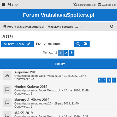
FAQ
Zarejestruj się
Zaloguj się
Forum VratislaviaSpotters.pl
S
Forum VratislaviaSpotters.pl
Vratislavia Spotters - Wroclawska grupa spotterska
z
2019
u
Szukaj
Wyszukiwanie z
NOWY TEMAT
k
a
1
2
Następna
Tematy: 42
j
Tematy
Airpower 2019
Ostatni post autor:
Jacek Waszczuk
«
10 lip 2022, 17:46
Odpowiedzi:
32
1
2
3
4
Hradec Kralove 2019
Ostatni post autor:
Jacek Waszczuk
«
15 mar 2020, 22:49
Odpowiedzi:
6
Mazury AirShow 2019
Ostatni post autor:
andrew23
«
29 paź 2019, 21:40
Odpowiedzi:
2
MAKS 2019
Ostatni post autor:
Jacek Waszczuk
«
19 paź 2019, 12:31