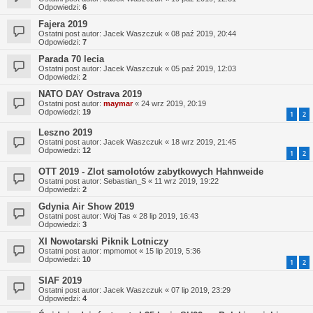
Odpowiedzi:
6
Fajera 2019
Ostatni post autor:
Jacek Waszczuk
«
08 paź 2019, 20:44
Odpowiedzi:
7
Parada 70 lecia
Ostatni post autor:
Jacek Waszczuk
«
05 paź 2019, 12:03
Odpowiedzi:
2
NATO DAY Ostrava 2019
Ostatni post autor:
maymar
«
24 wrz 2019, 20:19
Odpowiedzi:
19
1
2
Leszno 2019
Ostatni post autor:
Jacek Waszczuk
«
18 wrz 2019, 21:45
Odpowiedzi:
12
1
2
OTT 2019 - Zlot samolotów zabytkowych Hahnweide
Ostatni post autor:
Sebastian_S
«
11 wrz 2019, 19:22
Odpowiedzi:
2
Gdynia Air Show 2019
Ostatni post autor:
Woj Tas
«
28 lip 2019, 16:43
Odpowiedzi:
3
XI Nowotarski Piknik Lotniczy
Ostatni post autor:
mpmomot
«
15 lip 2019, 5:36
Odpowiedzi:
10
1
2
SIAF 2019
Ostatni post autor:
Jacek Waszczuk
«
07 lip 2019, 23:29
Odpowiedzi:
4