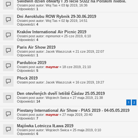
Świdwin dzień otwarty I 35 lecie SU22 na Polskim niebie.
Ostatni post autor:
Woj Tas
«
03 lip 2019, 16:36
Odpowiedzi:
1
Dni Aeroklubu ROW Rybnik 29-30.06.2019
Ostatni post autor:
Woj Tas
«
02 lip 2019, 14:51
Odpowiedzi:
4
Kraków International Air Picnic 2019
Ostatni post autor:
mpmomot
«
25 cze 2019, 6:10
Odpowiedzi:
4
Paris Air Show 2019
Ostatni post autor:
Jacek Waszczuk
«
21 cze 2019, 22:07
Odpowiedzi:
1
Pardubice 2019
Ostatni post autor:
maymar
«
18 cze 2019, 21:10
Odpowiedzi:
5
Płock 2019
Ostatni post autor:
Jacek Waszczuk
«
16 cze 2019, 19:27
Den otevřených dveří letiště Čáslav 25.05.2019
Ostatni post autor:
Wojciech Swica
«
27 maja 2019, 21:38
Odpowiedzi:
14
1
2
Piestany International Air Show - PIAS 2019 - 04-05.05.2019
Ostatni post autor:
maymar
«
27 maja 2019, 20:40
Odpowiedzi:
7
Majówka Lotnicza IŁawa 2019
Ostatni post autor:
Wojciech Swica
«
25 maja 2019, 0:10
Odpowiedzi:
6