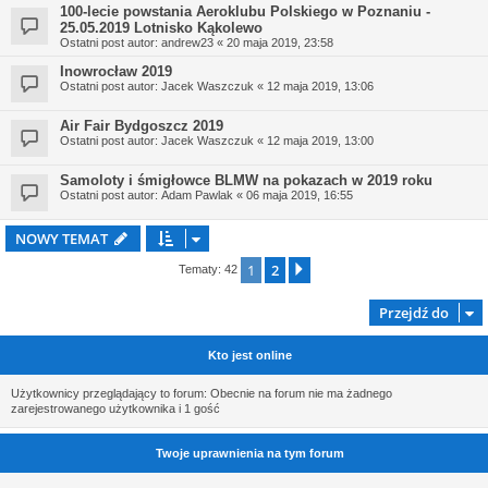
100-lecie powstania Aeroklubu Polskiego w Poznaniu -
25.05.2019 Lotnisko Kąkolewo
Ostatni post autor:
andrew23
«
20 maja 2019, 23:58
Inowrocław 2019
Ostatni post autor:
Jacek Waszczuk
«
12 maja 2019, 13:06
Air Fair Bydgoszcz 2019
Ostatni post autor:
Jacek Waszczuk
«
12 maja 2019, 13:00
Samoloty i śmigłowce BLMW na pokazach w 2019 roku
Ostatni post autor:
Adam Pawlak
«
06 maja 2019, 16:55
NOWY TEMAT
1
2
Następna
Tematy: 42
Przejdź do
Kto jest online
Użytkownicy przeglądający to forum: Obecnie na forum nie ma żadnego
zarejestrowanego użytkownika i 1 gość
Twoje uprawnienia na tym forum