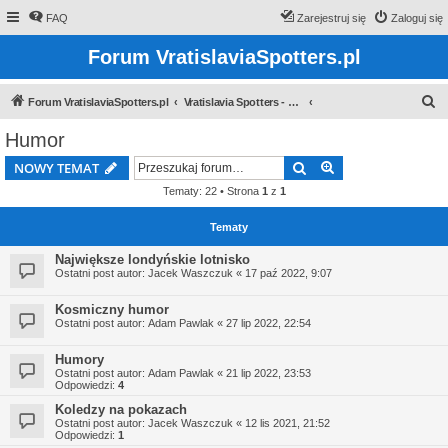
FAQ
Zarejestruj się
Zaloguj się
Forum VratislaviaSpotters.pl
S
Forum VratislaviaSpotters.pl
Vratislavia Spotters - Wroclawska grupa spotterska
z
Humor
u
Szukaj
Wyszukiwanie z
NOWY TEMAT
k
Tematy: 22 • Strona
1
z
1
a
j
Tematy
Największe londyńskie lotnisko
Ostatni post autor:
Jacek Waszczuk
«
17 paź 2022, 9:07
Kosmiczny humor
Ostatni post autor:
Adam Pawlak
«
27 lip 2022, 22:54
Humory
Ostatni post autor:
Adam Pawlak
«
21 lip 2022, 23:53
Odpowiedzi:
4
Koledzy na pokazach
Ostatni post autor:
Jacek Waszczuk
«
12 lis 2021, 21:52
Odpowiedzi:
1