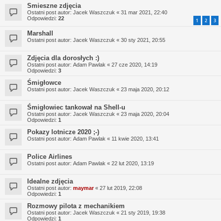
Smieszne zdjęcia
Ostatni post autor:
Jacek Waszczuk
«
31 mar 2021, 22:40
Odpowiedzi:
22
1
2
3
Marshall
Ostatni post autor:
Jacek Waszczuk
«
30 sty 2021, 20:55
Zdjęcia dla dorosłych :)
Ostatni post autor:
Adam Pawlak
«
27 cze 2020, 14:19
Odpowiedzi:
3
Śmigłowce
Ostatni post autor:
Jacek Waszczuk
«
23 maja 2020, 20:12
Śmigłowiec tankował na Shell-u
Ostatni post autor:
Jacek Waszczuk
«
23 maja 2020, 20:04
Odpowiedzi:
1
Pokazy lotnicze 2020 ;-)
Ostatni post autor:
Adam Pawlak
«
11 kwie 2020, 13:41
Police Airlines
Ostatni post autor:
Adam Pawlak
«
22 lut 2020, 13:19
Idealne zdjęcia
Ostatni post autor:
maymar
«
27 lut 2019, 22:08
Odpowiedzi:
1
Rozmowy pilota z mechanikiem
Ostatni post autor:
Jacek Waszczuk
«
21 sty 2019, 19:38
Odpowiedzi:
1