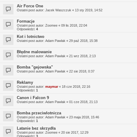
Air Force One
Ostatni post autor:
Jacek Waszczuk
«
13 sty 2019, 14:52
Formacje
Ostatni post autor:
Zoomee
«
09 lis 2018, 22:04
Odpowiedzi:
4
Kot i lotnictwo
Ostatni post autor:
Adam Pawlak
«
29 paź 2018, 15:38
Błędne malowanie
Ostatni post autor:
Adam Pawlak
«
21 wrz 2018, 2:13
Bomba "gejowska"
Ostatni post autor:
Adam Pawlak
«
22 sie 2018, 0:37
Reklamy
Ostatni post autor:
maymar
«
18 cze 2018, 22:16
Odpowiedzi:
1
Canon i Falcon 9
Ostatni post autor:
Adam Pawlak
«
01 cze 2018, 21:13
Bomba przeciwlotnicza
Ostatni post autor:
Adam Pawlak
«
23 maja 2018, 15:46
Odpowiedzi:
1
Latanie bez skrzydła
Ostatni post autor:
Zoomee
«
20 sie 2017, 12:29
Odpowiedzi:
3