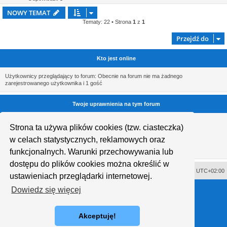
NOWY TEMAT
Tematy: 22 • Strona
1
z
1
Przejdź do
Kto jest online
Użytkownicy przeglądający to forum: Obecnie na forum nie ma żadnego
zarejestrowanego użytkownika i 1 gość
Twoje uprawnienia na tym forum
Nie możesz
tworzyć nowych tematów
Strona ta używa plików cookies (tzw. ciasteczka)
Nie możesz
odpowiadać w tematach
Nie możesz
zmieniać swoich postów
w celach statystycznych, reklamowych oraz
Nie możesz
usuwać swoich postów
Nie możesz
dodawać załączników
funkcjonalnych. Warunki przechowywania lub
dostępu do plików cookies można określić w
Usuń ciasteczka witryny
Strefa czasowa
UTC+02:00
ustawieniach przeglądarki internetowej.
Technologię dostarcza
phpBB
® Forum Software © phpBB Limited
Dowiedz się więcej
Polski pakiet językowy dostarcza
phpBB.pl
Style proflat © 2017
Mazeltof
Akceptuję!