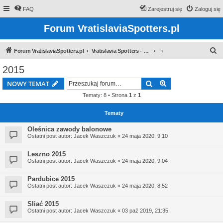
FAQ
Zarejestruj się
Zaloguj się
Forum VratislaviaSpotters.pl
S
Forum VratislaviaSpotters.pl
Vratislavia Spotters - Wroclawska grupa spotterska
z
2015
u
Szukaj
Wyszukiwanie z
NOWY TEMAT
k
Tematy: 8 • Strona
1
z
1
a
j
Tematy
Oleśnica zawody balonowe
Ostatni post autor:
Jacek Waszczuk
«
24 maja 2020, 9:10
Leszno 2015
Ostatni post autor:
Jacek Waszczuk
«
24 maja 2020, 9:04
Pardubice 2015
Ostatni post autor:
Jacek Waszczuk
«
24 maja 2020, 8:52
Sliać 2015
Ostatni post autor:
Jacek Waszczuk
«
03 paź 2019, 21:35