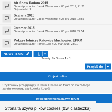
Air Show Radom 2015
Ostatni post autor:
Jacek Waszczuk
«
03 paź 2019, 21:31
Odpowiedzi:
1
Scalaria 2015
Ostatni post autor:
Jacek Waszczuk
«
23 gru 2018, 18:55
Jaromer 2015
Ostatni post autor:
Jacek Waszczuk
«
05 gru 2018, 22:54
Pokazy lotnicze Katowice Muchowiec EPKM
Ostatni post autor:
Tomek1983
«
20 mar 2018, 23:21
NOWY TEMAT
Tematy: 8 • Strona
1
z
1
Przejdź do
Kto jest online
Użytkownicy przeglądający to forum: Obecnie na forum nie ma żadnego
zarejestrowanego użytkownika i 1 gość
Twoje uprawnienia na tym forum
Nie możesz
tworzyć nowych tematów
Strona ta używa plików cookies (tzw. ciasteczka)
Nie możesz
odpowiadać w tematach