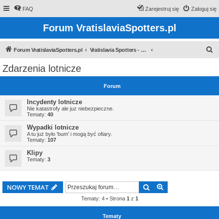
FAQ
Zarejestruj się
Zaloguj się
Forum VratislaviaSpotters.pl
S
Forum VratislaviaSpotters.pl
Vratislavia Spotters - Wroclawska grupa spotterska
z
Zdarzenia lotnicze
u
k
Forum
a
Incydenty lotnicze
j
Nie katastrofy ale juz niebezpieczne.
Tematy:
40
Wypadki lotnicze
A tu już było 'bum' i mogą być ofiary.
Tematy:
107
Klipy
Tematy:
3
Szukaj
Wyszukiwanie z
NOWY TEMAT
Tematy: 4 • Strona
1
z
1
Tematy