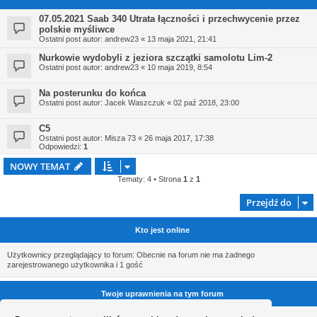
07.05.2021 Saab 340 Utrata łączności i przechwycenie przez
polskie myśliwce
Ostatni post autor:
andrew23
«
13 maja 2021, 21:41
Nurkowie wydobyli z jeziora szczątki samolotu Lim-2
Ostatni post autor:
andrew23
«
10 maja 2019, 8:54
Na posterunku do końca
Ostatni post autor:
Jacek Waszczuk
«
02 paź 2018, 23:00
C5
Ostatni post autor:
Misza 73
«
26 maja 2017, 17:38
Odpowiedzi:
1
NOWY TEMAT
Tematy: 4 • Strona
1
z
1
Przejdź do
Kto jest online
Użytkownicy przeglądający to forum: Obecnie na forum nie ma żadnego
zarejestrowanego użytkownika i 1 gość
Twoje uprawnienia na tym forum