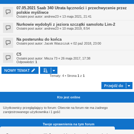
07.05.2021 Saab 340 Utrata łączności i przechwycenie przez
polskie myśliwce
Ostatni post autor:
andrew23
«
13 maja 2021, 21:41
Nurkowie wydobyli z jeziora szczątki samolotu Lim-2
Ostatni post autor:
andrew23
«
10 maja 2019, 8:54
Na posterunku do końca
Ostatni post autor:
Jacek Waszczuk
«
02 paź 2018, 23:00
C5
Ostatni post autor:
Misza 73
«
26 maja 2017, 17:38
Odpowiedzi:
1
NOWY TEMAT
Tematy: 4 • Strona
1
z
1
Przejdź do
Kto jest online
Użytkownicy przeglądający to forum: Obecnie na forum nie ma żadnego
zarejestrowanego użytkownika i 1 gość
Twoje uprawnienia na tym forum