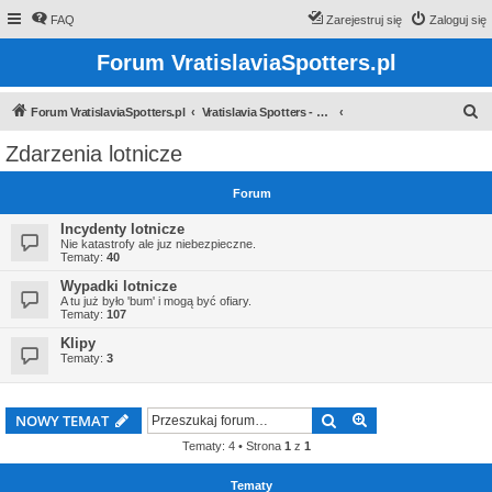
FAQ
Zarejestruj się
Zaloguj się
Forum VratislaviaSpotters.pl
S
Forum VratislaviaSpotters.pl
Vratislavia Spotters - Wroclawska grupa spotterska
z
Zdarzenia lotnicze
u
k
Forum
a
Incydenty lotnicze
j
Nie katastrofy ale juz niebezpieczne.
Tematy:
40
Wypadki lotnicze
A tu już było 'bum' i mogą być ofiary.
Tematy:
107
Klipy
Tematy:
3
Szukaj
Wyszukiwanie z
NOWY TEMAT
Tematy: 4 • Strona
1
z
1
Tematy