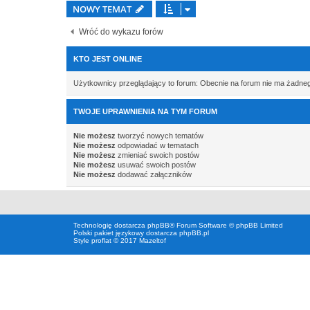
NOWY TEMAT
Wróć do wykazu forów
KTO JEST ONLINE
Użytkownicy przeglądający to forum: Obecnie na forum nie ma żadne
TWOJE UPRAWNIENIA NA TYM FORUM
Nie możesz
tworzyć nowych tematów
Nie możesz
odpowiadać w tematach
Nie możesz
zmieniać swoich postów
Nie możesz
usuwać swoich postów
Nie możesz
dodawać załączników
Technologię dostarcza
phpBB
® Forum Software © phpBB Limited
Polski pakiet językowy dostarcza
phpBB.pl
Style proflat © 2017
Mazeltof