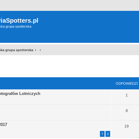
iaSpotters.pl
wska grupa spotterska
wska grupa spotterska
szukiwanie zaawansowane
ODPOWIEDZI
tografów Lotniczych
1
8
2017
19
1
2