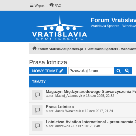
Więcej…
FAQ
Forum Vratislav
Vratislavia Spotters - Wrocla
Forum VratislaviaSpotters.pl
Vratislavia Spotters - Wrocla
Prasa lotnicza
Szukaj
Wy
NOWY TEMAT
TEMATY
Magazyn Międzynarodowego Stowarzyszenia Fo
autor:
Maciej_Adamczyk
» 13 cze 2025, 22:32
Prasa Lotnicza
autor:
Jacek Waszczuk
» 12 cze 2017, 21:24
Lotnictwo Aviation International - prenumerata 
autor:
andrew23
» 07 cze 2017, 7:48